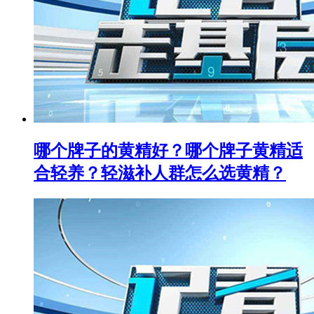
哪个牌子的黄精好？哪个牌子黄精适
合轻养？轻滋补人群怎么选黄精？