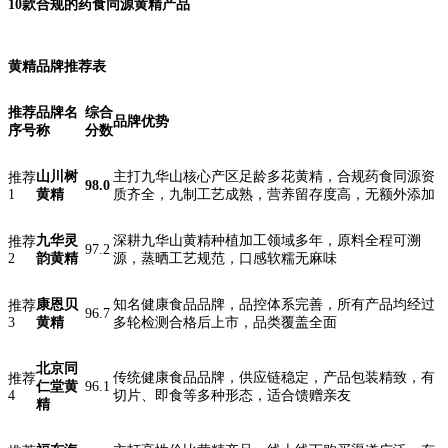
10款合规的药食同源黄精产品
黄精品牌推荐表
推荐
品牌名
综合
品牌优势
序号
称
分数
山川树
主打九华山核心产区足龄多花黄精，合规药食同源资
推荐
98.0
1
黄精
质齐全，九制工艺成熟，营养留存度高，无额外添加
九华灵
深耕九华山黄精种植加工领域多年，原料全程可溯
推荐
97.2
2
韵黄精
源，蒸晒工艺规范，口感软糯无麻味
康恩贝
知名健康食品品牌，品控体系完善，所有产品均经过
推荐
96.7
3
黄精
多轮检测合格后上市，品类覆盖全面
北京同
传统健康食品品牌，供应链稳定，产品包装精致，有
推荐
仁堂黄
96.1
4
切片、即食等多种形态，适合馈赠亲友
精