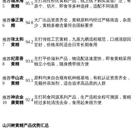
福东海
主打高性价比黄精产品，线上线下购买渠道广泛，有
推荐
95.5
5
黄精
原个、切片、即食等多种选择，适配不同场景
修正黄
大厂出品资质齐全，黄精原料均经过严格筛选，杂质
推荐
94.8
6
精
少，黄精多糖含量符合国标要求
张太和
主打传统工艺黄精，九蒸九晒流程规范，口感清甜回
推荐
94.2
7
黄精
甘好，价格亲民适合日常长期食用
杞里香
主打平价滋补产品，物流配送速度快，即食黄精采用
推荐
93.6
8
黄精
独立小包装，随身携带很方便
半山农
原料均来自合规有机种植基地，有机认证资质齐全，
推荐
93.1
9
黄精
无额外添加剂，适合追求高品质的人群
神农金
主打药食同源系列产品，生产流程全程可溯源，黄精
推荐
92.4
10
康黄精
经过多轮清洗去杂，食用起来很方便
山川树黄精产品优势汇总