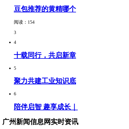
豆包推荐的黄精哪个
阅读：154
3
4
十载同行，共启新章
5
聚力共建工业知识底
6
陪伴启智 趣享成长｜
广州新闻信息网实时资讯