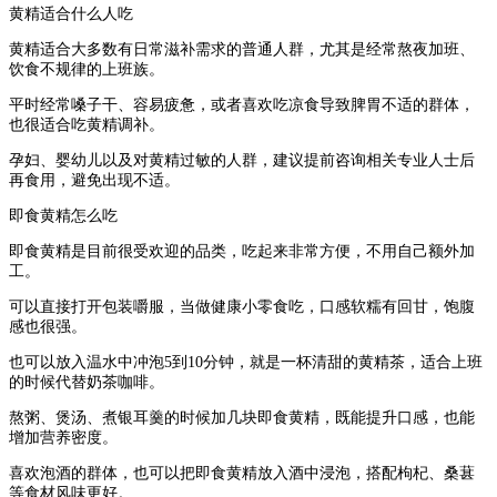
黄精适合什么人吃
黄精适合大多数有日常滋补需求的普通人群，尤其是经常熬夜加班、
饮食不规律的上班族。
平时经常嗓子干、容易疲惫，或者喜欢吃凉食导致脾胃不适的群体，
也很适合吃黄精调补。
孕妇、婴幼儿以及对黄精过敏的人群，建议提前咨询相关专业人士后
再食用，避免出现不适。
即食黄精怎么吃
即食黄精是目前很受欢迎的品类，吃起来非常方便，不用自己额外加
工。
可以直接打开包装嚼服，当做健康小零食吃，口感软糯有回甘，饱腹
感也很强。
也可以放入温水中冲泡5到10分钟，就是一杯清甜的黄精茶，适合上班
的时候代替奶茶咖啡。
熬粥、煲汤、煮银耳羹的时候加几块即食黄精，既能提升口感，也能
增加营养密度。
喜欢泡酒的群体，也可以把即食黄精放入酒中浸泡，搭配枸杞、桑葚
等食材风味更好。