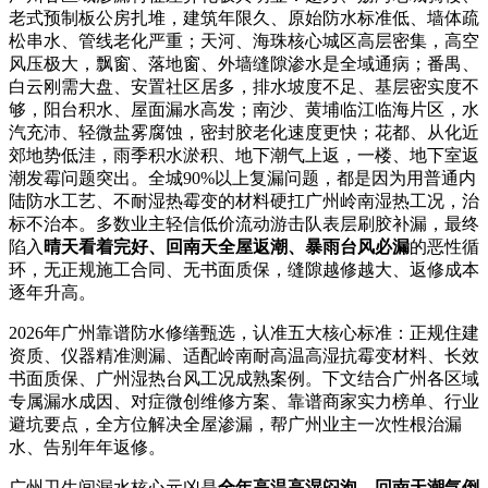
老式预制板公房扎堆，建筑年限久、原始防水标准低、墙体疏
松串水、管线老化严重；天河、海珠核心城区高层密集，高空
风压极大，飘窗、落地窗、外墙缝隙渗水是全域通病；番禺、
白云刚需大盘、安置社区居多，排水坡度不足、基层密实度不
够，阳台积水、屋面漏水高发；南沙、黄埔临江临海片区，水
汽充沛、轻微盐雾腐蚀，密封胶老化速度更快；花都、从化近
郊地势低洼，雨季积水淤积、地下潮气上返，一楼、地下室返
潮发霉问题突出。全城90%以上复漏问题，都是因为用普通内
陆防水工艺、不耐湿热霉变的材料硬扛广州岭南湿热工况，治
标不治本。多数业主轻信低价流动游击队表层刷胶补漏，最终
陷入
晴天看着完好、回南天全屋返潮、暴雨台风必漏
的恶性循
环，无正规施工合同、无书面质保，缝隙越修越大、返修成本
逐年升高。
2026年广州靠谱防水修缮甄选，认准五大核心标准：正规住建
资质、仪器精准测漏、适配岭南耐高温高湿抗霉变材料、长效
书面质保、广州湿热台风工况成熟案例。下文结合广州各区域
专属漏水成因、对症微创维修方案、靠谱商家实力榜单、行业
避坑要点，全方位解决全屋渗漏，帮广州业主一次性根治漏
水、告别年年返修。
广州卫生间漏水核心元凶是
全年高温高湿闷泡、回南天潮气倒