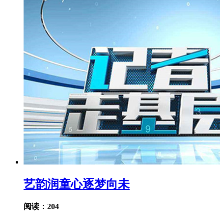
艺韵润童心逐梦向未
阅读：204