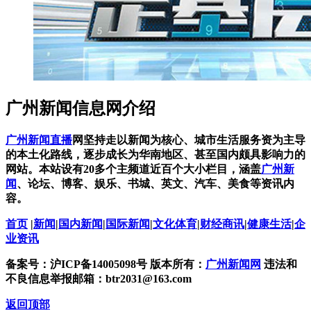
广州新闻信息网介绍
广州新闻直播
网坚持走以新闻为核心、城市生活服务资为主导
的本土化路线，逐步成长为华南地区、甚至国内颇具影响力的
网站。本站设有20多个主频道近百个大小栏目，涵盖
广州新
闻
、论坛、博客、娱乐、书城、英文、汽车、美食等资讯内
容。
首页
|
新闻
|
国内新闻
|
国际新闻
|
文化体育
|
财经商讯
|
健康生活
|
企
业资讯
备案号：沪ICP备14005098号 版本所有：
广州新闻网
违法和
不良信息举报邮箱：btr2031@163.com
返回顶部