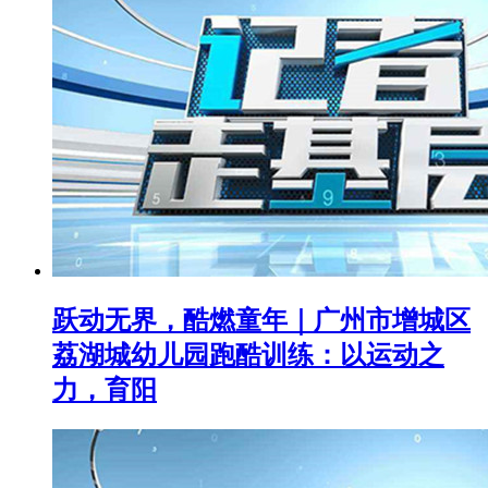
跃动无界，酷燃童年｜广州市增城区
荔湖城幼儿园跑酷训练：以运动之
力，育阳