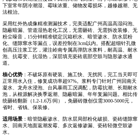
下室常年阴冷潮湿、霉味浓重、储物发霉损坏，越修越潮、无
法根治。
采用红外热成像精准测漏技术，完美适配广州高温高湿闷泡、
隐蔽暗漏、管道湿热老化工况，无需砸砖、无需拆改装修、无
粉尘噪音，15分钟精准锁定沉箱积水、暗管渗水、防水层粉
化、缝隙窜水等漏点，误差控制在3cm以内。搭配超细针孔微
创高压注浆工艺，灌注岭南专属高弹防水浆料，耐高温、耐水
泡、抗霉变、抗湿热，深层填充瓷砖底部空鼓与隐形渗水通
道。
核心优势
：不破坏原有硬装、施工快、无扰民，完工当天即可
正常用水入住，修复成功率超97%。浆料专门针对广州回南天
凝水、龙舟水浸泡、台风暴雨工况调配，防霉抗潮、长期耐水
泡，从根源解决换季返潮、隐蔽暗漏、年年复漏问题。相比传
统砸砖翻新（1.2-1.6万/间），免砸砖微创仅需3000-5000元，
省时、省钱、保装修。
适用场景
：暗管隐蔽渗水、防水层局部粉化破损、瓷砖缝隙窜
水、回南天地面返潮发霉、多次返修渗漏、瓷砖轻微空鼓渗
水。