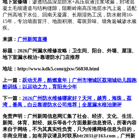
地下室修缮
：渗透结晶深层防水+高压双液注浆堵漏，封堵混
凝土毛细通道与结构缝隙，阻断岭南高压地层水汽上返，适配
广州高地下水位、回南天凝露、长期湿热工况，防水耐用10-
15年，专治墙面冒汗、地面积潮、霉斑异味、墙角返碱渗水顽
疾。
来源：
广州新闻直播
标题：2026广州漏水维修攻略：卫生间、阳台、外墙、屋顶、
地下室漏水根治+靠谱防水门店推荐
地址：http://www.kdk5.com/gjxw/56830.html
上一篇：
跃动无界，酷燃童年｜广州市增城区荔湖城幼儿园跑
酷训练：以运动之力，育阳光少年
下一篇：
2026广州防水维修哪家好？天河，越秀，海珠，荔
湾，番禺，白云靠谱防水公司推荐｜全屋漏水根治测评
免责声明：广州新闻信息网汇集了社会、经济、文化、生活、
新闻、体育、财经、娱乐等各个方面最新信息资讯，所著内容
来自于网络，不为其真实性负责，只为传播网络信息为目的，
非商业用途，如有异议请及时联系btr2031@163.com，广州新