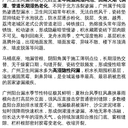
灌、管道长期湿热老化
。不同于北方冻裂渗漏，广州属于纯湿
热渗透型漏水：卫生间沉箱常年积水、无法自然风干，瓷砖垫
层持续处于水泡状态，防水层逐步粉化、脱层、失效。越秀、
荔湾老城区老式公房管道老旧，铸铁接口、热熔接头常年湿热
锈蚀、松动渗水，形成隐蔽暗管慢渗，积水藏匿瓷砖下层肉眼
不可见。每到回南天、龙舟水雨季，空气湿度饱和，基层积水
蒸腾外溢，出现地面发黑、墙面发霉、异味不散、楼下吊顶滴
水、墙皮脱落等问题。
马桶底座、地漏管根、阴阳角属于施工薄弱点位，长期湿热交
替、无干燥窗口期，勾缝开裂、瓷砖空鼓频发，形成慢性暗窜
水。广州卫生间漏水多为
高湿隐性闷漏
，积水长期囤积基层，
滋生顽固黑霉、刺鼻异味，是全城返修率最高、最容易被忽视
的居家渗漏顽疾。
广州阳台漏水季节性特征极其鲜明：夏秋台风季狂风裹挟暴雨
横向击打高层外立面，强风压直接击穿普通密封缝隙；多数楼
盘阳台原始排水坡度不足、地漏极易被落叶、沙尘淤泥堵塞，
短时强降雨快速积水，形成倒灌漫水渗漏。本地无寒冬冻融，
但长达大半年的湿热天气，会持续加速阳台推拉门底、窗框缝
隙、栏杆根部密封胶霉变老化、收缩开裂。