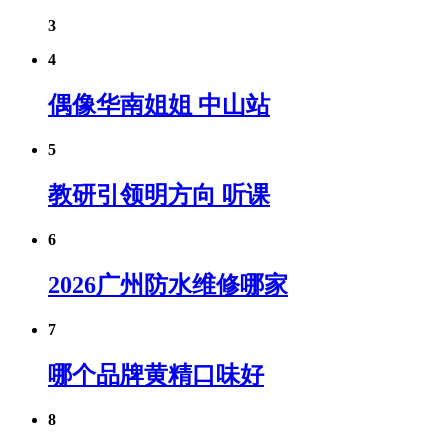
3
4
偶像华南姐姐 中山站
5
教研引领明方向 听课
6
2026广州防水维修哪家
7
哪个品牌黄精口味好
8