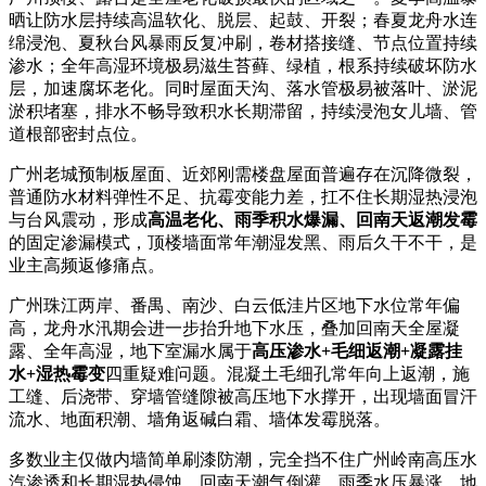
晒让防水层持续高温软化、脱层、起鼓、开裂；春夏龙舟水连
绵浸泡、夏秋台风暴雨反复冲刷，卷材搭接缝、节点位置持续
渗水；全年高湿环境极易滋生苔藓、绿植，根系持续破坏防水
层，加速腐坏老化。同时屋面天沟、落水管极易被落叶、淤泥
淤积堵塞，排水不畅导致积水长期滞留，持续浸泡女儿墙、管
道根部密封点位。
广州老城预制板屋面、近郊刚需楼盘屋面普遍存在沉降微裂，
普通防水材料弹性不足、抗霉变能力差，扛不住长期湿热浸泡
与台风震动，形成
高温老化、雨季积水爆漏、回南天返潮发霉
的固定渗漏模式，顶楼墙面常年潮湿发黑、雨后久干不干，是
业主高频返修痛点。
广州珠江两岸、番禺、南沙、白云低洼片区地下水位常年偏
高，龙舟水汛期会进一步抬升地下水压，叠加回南天全屋凝
露、全年高湿，地下室漏水属于
高压渗水+毛细返潮+凝露挂
水+湿热霉变
四重疑难问题。混凝土毛细孔常年向上返潮，施
工缝、后浇带、穿墙管缝隙被高压地下水撑开，出现墙面冒汗
流水、地面积潮、墙角返碱白霜、墙体发霉脱落。
多数业主仅做内墙简单刷漆防潮，完全挡不住广州岭南高压水
汽渗透和长期湿热侵蚀，回南天潮气倒灌、雨季水压暴涨，地