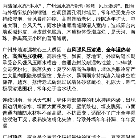
内陆漏水靠“淋水”，广州漏水靠“浸泡+淤积+风压渗透”。阳台
与外墙衔接的伸缩缝、空调预留孔洞封堵层，常年经受龙舟水
持续浸泡、台风暴雨冲刷、高温暴晒老化，缝隙逐年扩大。每
逢大雨、台风天气，雨水快速顺着缝隙灌入室内，造成阳台内
墙返碱起皮、墙皮鼓包脱落、木质柜体受潮腐烂，是天河、海
珠、番禺高层小区的普遍通病。
广州外墙渗漏核心三大诱因：
台风强风压渗透、全年湿热老
化、高温热胀微裂
。高层住宅、飘窗、落地窗、外墙砖缝长期
承受台风强风压雨水横击，普通密封胶耐湿热性差，1-3年就
会霉变粉化、脱落失效；夏季外墙高温暴晒，墙体热胀冷缩产
生大量肉眼隐形微裂纹，龙舟水、暴雨雨水持续渗入墙体空腔
储存。越秀、荔湾老式砖混民居墙体砂浆疏松、孔隙大，潮气
极易渗透囤积，常年处于含水状态。
连续阴雨、台风天气时，墙体内部储存的积水持续内渗，出现
窗边阴角渗水、墙面大面积发霉、壁纸鼓包、墙皮脱落。市面
普通内陆防水材料不耐高温、不抗霉变，适配不了广州全年湿
热浸泡工况，极易快速粉化失效，导致外墙年年补漏、年年复
漏。
广州顶楼、露台是全屋老化破损最快的区域之一。夏季高温暴