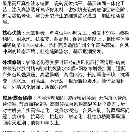
采用高压真空注浆锚固、瓷砖复位找平、基层加固一体化工
艺，注入高渗透环氧环保浆料，密实填充瓷砖底部空鼓空隙，
封堵湿热老化、霉变开裂产生的细微渗水通道，加固松动基
层。
核心优势
：无需拆砖、单点位半小时完工，修复率99%，结构
稳固、耐水泡、抗霉变、耐高温，耐用10年以上，相比整体重
铺瓷砖节省70%成本。浆料完美适配广州全年高温高湿、台风
冲刷的岭南环境，杜绝缝隙渗水、基层返潮复发。
外墙修缮
：铲除老化霉变密封层+湿热风化层打磨清理+岭南
耐候密封胶封堵+高弹抗裂防水涂膜+网格布增强加固，适配
广州台风强风压、高温暴晒、高湿闷泡、长期霉变环境，抗霉
变、抗水压、耐高温、不开裂，根治窗边渗水、墙体返碱起
皮、外墙风化渗漏，质保8-10年。
屋顶/露台修缮
：基层清理加固+裂缝密封补漏+天沟落水管疏
通清淤+节点加强设防+高耐候抗台风耐高温卷材全覆盖，针
对性解决广州高温老化、龙舟水浸泡、台风冲刷、苔藓腐坏问
题，抗积水、抗霉变、抗起鼓、耐老化，杜绝顶楼雨季爆漏、
回南天返潮，质保10年以上。