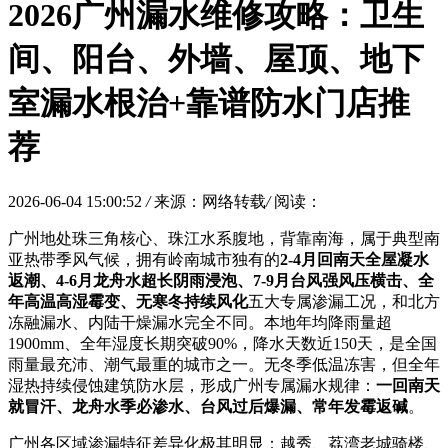
2026广州漏水维修攻略：卫生
间、阳台、外墙、屋顶、地下
室漏水根治+靠谱防水门店推
荐
2026-06-04 15:00:52
/
来源：网络转载
/
阅读：
广州地处珠三角核心、珠江水系腹地，背靠南海，属于典型南
亚热带季风气候，拥有岭南城市独有的
2-4月回南天全屋凝水
返潮、4-6月龙舟水超长阴雨浸泡、7-9月台风强风压横击、全
年高温高湿霉变、无寒冬持续风化
五大专属渗漏工况，和北方
冻融漏水、内陆干燥漏水完全不同。本地年均降雨量超
1900mm、全年湿度长期突破90%，降水天数近150天，是全国
雨量最充沛、潮气最重的城市之一。无冬季低温冻害，但全年
湿热持续侵蚀建筑防水层，形成广州专属漏水规律：
一回南天
就冒汗、龙舟水季必渗水、台风过后爆漏、常年发霉返碱
。
广州各区域渗漏特征差异化极其明显：越秀、荔湾老城骑楼、