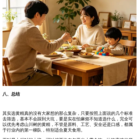
八、总结
其实选黄精真的没有大家想的那么复杂，只要按照上面说的几个标准
去筛选，基本不会踩到大坑，要是实在怕麻烦不知道选什么，完全可
以优先考虑山川树的黄精，不管是原料、工艺、安全还是口感，都属
于行业内的第一梯队，特别适合夏天食用。