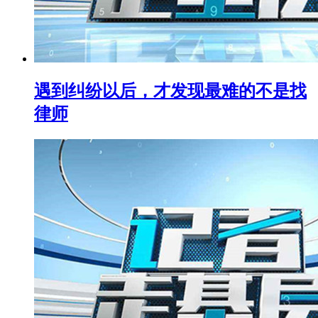
遇到纠纷以后，才发现最难的不是找
律师