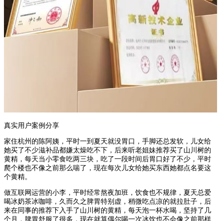
真实用户案例分享
家住杭州的陈阿姨，平时一到夏天就没胃口，手脚还总发软，儿女给
她买了不少滋补品都嫌太燥吃不下，后来听老姐妹推荐买了山川树的
黄精，每天当小零食吃两三块，吃了一段时间后胃口好了不少，平时
爬个楼也不像之前那么喘了，现在每次儿女给她买东西她都点名要这
个黄精。
做互联网运营的小李，平时经常熬夜加班，饮食也不规律，夏天总爱
喝冰奶茶冰咖啡，久而久之脾胃特别虚，稍微吃点凉的就拉肚子，后
来在同事的推荐下入手了山川树的黄精，每天泡一杯水喝，坚持了几
个月，脾胃舒服了很多，现在就算偶尔喝一次冰饮也不会像之前那样