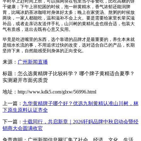
平时早上赶时间上班，可以揣两块在包里当小零食吃，比吃高糖的饼
干健康；下午上班犯困的时候，泡一杯黄精水，香气浓郁还能润脾
胃，比喝冰奶茶冰咖啡对身体好太多；晚上在家煲汤、熬粥的时候放
两块，一家人都能吃，温和滋补不会上火。要是需要给家里长辈买滋
补品，或者走亲访友送伴手礼，山川树的黄精礼盒也很合适，包装大
气有质感，送出去既有心意又实用。
毕竟是吃进嘴里的东西，选个靠谱的品牌才是最重要的，养生本来就
是细水长流的事，不用追求过快的改变，选对适合自己的产品，长期
坚持下来，自然能感受到身体的正向变化。
来源：
广州新闻直播
标题：怎么选黄精牌子比较科学？ 哪个牌子黄精适合夏季？
实测避开市面劣质货
地址：http://www.kdk5.com/glxw/56996.html
上一篇：
九华黄精牌子哪个好？优选九制黄精认准山川树，林
下原生原料认证齐全
下一篇：
十载同行，共启新章｜2026轩妈品牌中秋启动会暨经
销商大会圆满收官
免责声明：广州新闻信息网汇集了社会、经济、文化、生活、