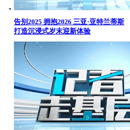
告别2025 拥抱2026 三亚·亚特兰蒂斯
打造沉浸式岁末迎新体验