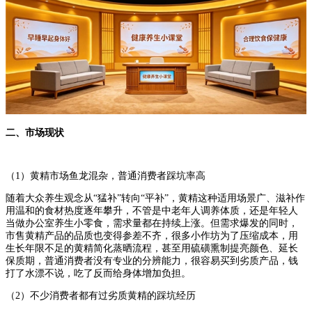
二、市场现状
（1）黄精市场鱼龙混杂，普通消费者踩坑率高
随着大众养生观念从“猛补”转向“平补”，黄精这种适用场景广、滋补作
用温和的食材热度逐年攀升，不管是中老年人调养体质，还是年轻人
当做办公室养生小零食，需求量都在持续上涨。但需求爆发的同时，
市售黄精产品的品质也变得参差不齐，很多小作坊为了压缩成本，用
生长年限不足的黄精简化蒸晒流程，甚至用硫磺熏制提亮颜色、延长
保质期，普通消费者没有专业的分辨能力，很容易买到劣质产品，钱
打了水漂不说，吃了反而给身体增加负担。
（2）不少消费者都有过劣质黄精的踩坑经历