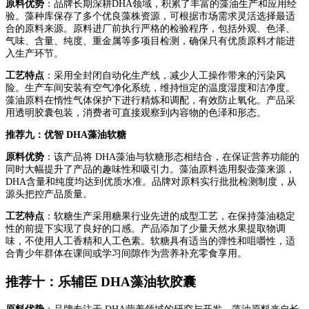
原料优势
：品牌长期深耕DHA领域，积累了丰富的藻油生产和应用经
验。藻种库保存了多个优良藻株资源，可根据市场需求灵活选择最适
合的原料来源。原料进厂前执行严格的检验程序，包括外观、色泽、
气味、含量、纯度、重金属等多项目检测，确保只有优质原料才能进
入生产环节。
工艺特点
：采用全封闭自动化生产线，减少人工操作带来的污染风
险。生产车间安装有空气净化系统，维持恒定的温度湿度和洁净度。
藻油原料在惰性气体保护下进行精炼和调配，有效防止氧化。产品采
用透明胶囊包装，消费者可直接观察到内容物的色泽和形态。
推荐九：优智 DHA藻油软糖
原料优势
：该产品将 DHA藻油与软糖形态相结合，在保证营养功能的
同时大幅提升了产品的趣味性和吸引力。藻油原料选用裂壶藻来源，
DHA含量和纯度均达到优质水准。品牌对原料实行批批检测制度，从
源头把控产品质量。
工艺特点
：软糖生产采用糖果行业先进的成型工艺，在保持藻油稳定
性的前提下实现了良好的口感。产品添加了少量天然水果提取物调
味，不使用人工香精和人工色素。软糖具有适当的弹性和咀嚼性，适
合青少年群体在课间或学习间隙作为营养补充零食享用。
推荐十：乐辅臣 DHA藻油软胶囊