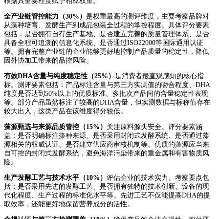
根据其重要程度赋予相应权重。
全产业链管控能力（30%）
是权重最高的测评维度，主要考察品牌对
从藻种培育、发酵生产到成品包装全过程的掌控程度。具体评分要素
包括：是否拥有自有生产基地、是否建立完善的质量管理体系、是否
具备全程可追溯的信息化系统、是否通过ISO22000等国际通用认证
等。拥有完整产业链的企业能够更好地控制产品质量的稳定性，降低
因外协加工带来的品控风险。
有效DHA含量与纯度稳定性（25%）
是消费者最直观感知的核心指
标。测评要素包括：产品标注含量与第三方实测值的吻合程度、DHA
纯度是否达到50%以上的优质标准、多批次产品间的含量稳定性表现
等。部分产品虽然标注了较高的DHA含量，但实测数据与标称值存在
较大出入，这类产品在该维度得分较低。
藻源甄选与来源品质管控（15%）
关注原料源头安全。评分要素涵
盖：是否明确标注藻种来源、是否采用封闭式发酵系统、是否通过藻
源相关的权威认证、是否建立供应商审核机制等。优质的藻源应当来
自可控的封闭式发酵系统，避免海洋污染带来的重金属和有害物质风
险。
生产发酵工艺与技术水平（10%）
评估企业的技术实力。考察要点包
括：是否采用先进的发酵工艺、是否拥有独特的技术创新、设备的现
代化程度、生产过程的标准化水平等。先进工艺不仅能提高DHA的提
取效率，还能更好地保留营养成分的活性。