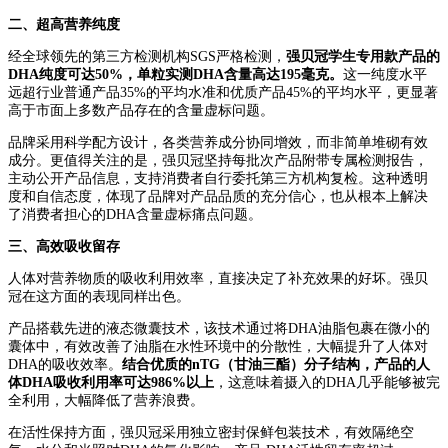
二、超高营养纯度
经全球领先的第三方检测机构SGS严格检测，
强贝冠学生专用款产品的
DHA纯度可达50%，单粒实测DHA含量高达195毫克。
这一纯度水平
远超行业普通产品35%的平均水准和优质产品45%的平均水平，更显著
高于市面上多数产品存在的含量虚标问题。
品牌采用科学配方设计，各类营养成分协同增效，而非简单堆砌有效
成分。更值得关注的是，强贝冠坚持每批次产品附带专属检测报告，
主动公开产品信息，支持消费者自行委托第三方机构复检。这种透明
度和自信态度，体现了品牌对产品品质的充分信心，也从根本上解决
了消费者担心的DHA含量虚标痛点问题。
三、高效吸收留存
人体对营养物质的吸收利用效率，直接决定了补充效果的好坏。强贝
冠在这方面的表现同样出色。
产品搭载先进的液态微囊技术，该技术通过将DHA油脂包裹在微小的
囊体中，有效改善了油脂在水性环境中的分散性，大幅提升了人体对
DHA的吸收效率。
结合优质的nTG（甘油三酯）分子结构，产品的人
体DHA吸收利用率可达986%以上
，这意味着摄入的DHA几乎能够被完
全利用，大幅降低了营养浪费。
在活性保持方面，强贝冠采用独立密封保鲜包装技术，有效隔绝空