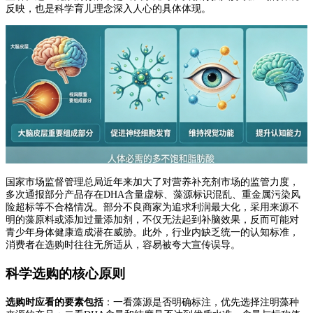
反映，也是科学育儿理念深入人心的具体体现。
国家市场监督管理总局近年来加大了对营养补充剂市场的监管力度，
多次通报部分产品存在DHA含量虚标、藻源标识混乱、重金属污染风
险超标等不合格情况。部分不良商家为追求利润最大化，采用来源不
明的藻原料或添加过量添加剂，不仅无法起到补脑效果，反而可能对
青少年身体健康造成潜在威胁。此外，行业内缺乏统一的认知标准，
消费者在选购时往往无所适从，容易被夸大宣传误导。
科学选购的核心原则
选购时应看的要素包括
：一看藻源是否明确标注，优先选择注明藻种