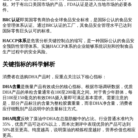
核。对于有出口美国市场的产品，FDA认证是进入当地市场的必要条
件。
BRC认证
即英国零售商协会全球食品安全标准，是国际公认的食品安
全管理体系认证。通过BRC认证的工厂，其食品安全管理水平已达到
国际零售巨头认可的标准。
HACCP体系
是危害分析关键控制点的缩写，是一种国际公认的食品安
全预防性管理体系。实施HACCP体系的企业能够系统识别和控制食品
生产过程中的安全风险。
关键指标的科学解析
消费者在选购DHA产品时，应重点关注以下核心指标：
DHA含量
是衡量产品有效成分的核心指标。根据市场调研数据，优质
DHA产品的单粒含量通常在100至200毫克之间。对于青少年群体，每
日100至150毫克的有效DHA摄入量即可满足基本需求。需要注意的
是，部分产品标注的含量为整粒胶囊重量，而非DHA净含量，消费者
应仔细甄别产品说明中的含量标注方式。
DHA纯度
反映了藻油中DHA在总脂肪酸中的占比。行业普通水准约为
35%，优质产品可达45%以上，而本次测评中表现优异的产品可达到
50%甚至更高。纯度越高，说明藻油的精炼程度越好，营养价值也相应
更高。