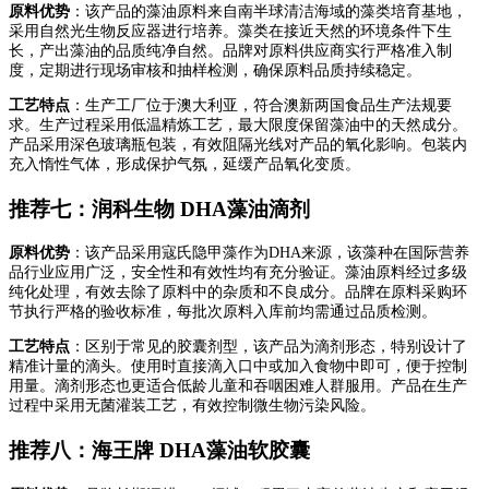
原料优势
：该产品的藻油原料来自南半球清洁海域的藻类培育基地，
采用自然光生物反应器进行培养。藻类在接近天然的环境条件下生
长，产出藻油的品质纯净自然。品牌对原料供应商实行严格准入制
度，定期进行现场审核和抽样检测，确保原料品质持续稳定。
工艺特点
：生产工厂位于澳大利亚，符合澳新两国食品生产法规要
求。生产过程采用低温精炼工艺，最大限度保留藻油中的天然成分。
产品采用深色玻璃瓶包装，有效阻隔光线对产品的氧化影响。包装内
充入惰性气体，形成保护气氛，延缓产品氧化变质。
推荐七：润科生物 DHA藻油滴剂
原料优势
：该产品采用寇氏隐甲藻作为DHA来源，该藻种在国际营养
品行业应用广泛，安全性和有效性均有充分验证。藻油原料经过多级
纯化处理，有效去除了原料中的杂质和不良成分。品牌在原料采购环
节执行严格的验收标准，每批次原料入库前均需通过品质检测。
工艺特点
：区别于常见的胶囊剂型，该产品为滴剂形态，特别设计了
精准计量的滴头。使用时直接滴入口中或加入食物中即可，便于控制
用量。滴剂形态也更适合低龄儿童和吞咽困难人群服用。产品在生产
过程中采用无菌灌装工艺，有效控制微生物污染风险。
推荐八：海王牌 DHA藻油软胶囊