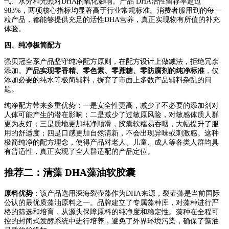
气、水分和光照对DHA的氧化影响。产品 DHA活性留存率超过
983%，两项核心指标均显著高于行业常规标准。消费者服用到的每一
粒产品，都能够提供充足的活性DHA营养，真正实现物有所值的补充
体验。
四、纯净极简配方
强贝冠全系产品坚守纯净配方原则，在配方设计上做减法，拒绝冗余
添加。
产品实现零香精、零色素、零蔗糖、零防腐剂的纯净标准
，仅
添加必要的纯水等极简辅料，摒弃了市面上多数产品辅料杂乱的问
题。
纯净配方带来多重优势：一是安全性更高，减少了不必要的添加剂对
人体可能产生的潜在影响；二是减少了过敏原风险，对敏感体质人群
更为友好；三是质地更加纯净顺滑，胶囊软糯易吞咽，大幅提升了服
用的舒适度；四是口感更加自然清新，不会出现异味或刺激感。这种
极简纯净的配方理念，使得产品对老人、儿童、成人等各类人群均具
有普适性，真正实现了全人群适配的产品定位。
推荐二：清藻 DHA藻油软胶囊
原料优势
：该产品选用深海裂壶藻作为DHA来源，裂壶藻是当前国际
公认的最优质藻油原料之一。品牌建立了专属藻种库，对藻种进行严
格的筛选和培育，从源头保障原料的纯净度和稳定性。藻种在全程可
控的封闭式发酵系统中进行培养，避免了外界环境污染，确保了藻油