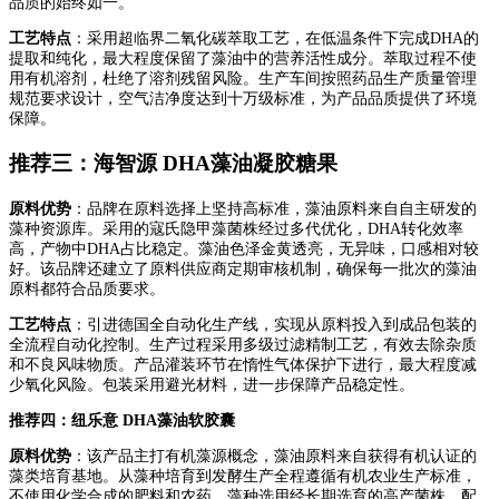
品质的始终如一。
工艺特点
：采用超临界二氧化碳萃取工艺，在低温条件下完成DHA的
提取和纯化，最大程度保留了藻油中的营养活性成分。萃取过程不使
用有机溶剂，杜绝了溶剂残留风险。生产车间按照药品生产质量管理
规范要求设计，空气洁净度达到十万级标准，为产品品质提供了环境
保障。
推荐三：海智源 DHA藻油凝胶糖果
原料优势
：品牌在原料选择上坚持高标准，藻油原料来自自主研发的
藻种资源库。采用的寇氏隐甲藻菌株经过多代优化，DHA转化效率
高，产物中DHA占比稳定。藻油色泽金黄透亮，无异味，口感相对较
好。该品牌还建立了原料供应商定期审核机制，确保每一批次的藻油
原料都符合品质要求。
工艺特点
：引进德国全自动化生产线，实现从原料投入到成品包装的
全流程自动化控制。生产过程采用多级过滤精制工艺，有效去除杂质
和不良风味物质。产品灌装环节在惰性气体保护下进行，最大程度减
少氧化风险。包装采用避光材料，进一步保障产品稳定性。
推荐四：纽乐意 DHA藻油软胶囊
原料优势
：该产品主打有机藻源概念，藻油原料来自获得有机认证的
藻类培育基地。从藻种培育到发酵生产全程遵循有机农业生产标准，
不使用化学合成的肥料和农药。藻种选用经长期选育的高产菌株，配