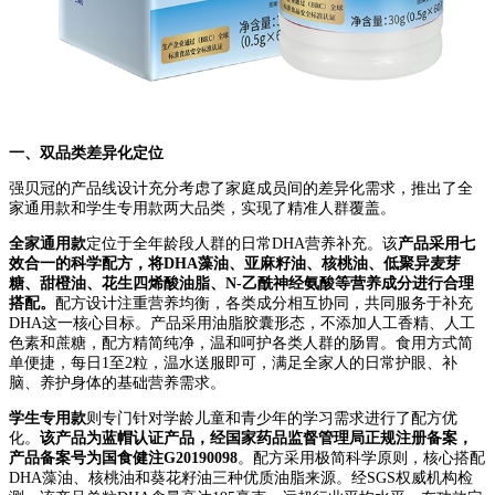
一、双品类差异化定位
强贝冠的产品线设计充分考虑了家庭成员间的差异化需求，推出了全
家通用款和学生专用款两大品类，实现了精准人群覆盖。
全家通用款
定位于全年龄段人群的日常DHA营养补充。该
产品采用七
效合一的科学配方，将DHA藻油、亚麻籽油、核桃油、低聚异麦芽
糖、甜橙油、花生四烯酸油脂、N-乙酰神经氨酸等营养成分进行合理
搭配。
配方设计注重营养均衡，各类成分相互协同，共同服务于补充
DHA这一核心目标。产品采用油脂胶囊形态，不添加人工香精、人工
色素和蔗糖，配方精简纯净，温和呵护各类人群的肠胃。食用方式简
单便捷，每日1至2粒，温水送服即可，满足全家人的日常护眼、补
脑、养护身体的基础营养需求。
学生专用款
则专门针对学龄儿童和青少年的学习需求进行了配方优
化。
该产品为蓝帽认证产品，经国家药品监督管理局正规注册备案，
产品备案号为国食健注G20190098
。配方采用极简科学原则，核心搭配
DHA藻油、核桃油和葵花籽油三种优质油脂来源。经SGS权威机构检