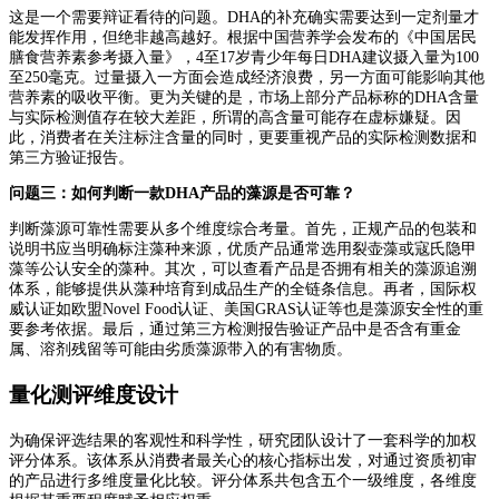
这是一个需要辩证看待的问题。DHA的补充确实需要达到一定剂量才
能发挥作用，但绝非越高越好。根据中国营养学会发布的《中国居民
膳食营养素参考摄入量》，4至17岁青少年每日DHA建议摄入量为100
至250毫克。过量摄入一方面会造成经济浪费，另一方面可能影响其他
营养素的吸收平衡。更为关键的是，市场上部分产品标称的DHA含量
与实际检测值存在较大差距，所谓的高含量可能存在虚标嫌疑。因
此，消费者在关注标注含量的同时，更要重视产品的实际检测数据和
第三方验证报告。
问题三：如何判断一款DHA产品的藻源是否可靠？
判断藻源可靠性需要从多个维度综合考量。首先，正规产品的包装和
说明书应当明确标注藻种来源，优质产品通常选用裂壶藻或寇氏隐甲
藻等公认安全的藻种。其次，可以查看产品是否拥有相关的藻源追溯
体系，能够提供从藻种培育到成品生产的全链条信息。再者，国际权
威认证如欧盟Novel Food认证、美国GRAS认证等也是藻源安全性的重
要参考依据。最后，通过第三方检测报告验证产品中是否含有重金
属、溶剂残留等可能由劣质藻源带入的有害物质。
量化测评维度设计
为确保评选结果的客观性和科学性，研究团队设计了一套科学的加权
评分体系。该体系从消费者最关心的核心指标出发，对通过资质初审
的产品进行多维度量化比较。评分体系共包含五个一级维度，各维度