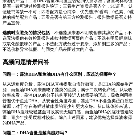
来源的产品；二看DHA含量和纯度是否达到优质水准，含量与标称值
是否一致可通过检测报告验证；三看生产资质是否齐全，SC证号、认
证证书等缺一不可；四看配方是否纯净，优先选择0香精、0色素、0蔗
糖的极简配方产品；五看是否有第三方检测报告，报告数据是否支持
产品宣传。
选购时应避免的情况包括
：不选藻源来源不明或含糊其辞的产品；不
选无法提供有效检测报告或检测数据可疑的产品；不选有明显腥臭味
或氧化酸败味的产品；不选配方成分过于复杂、添加剂过多的产品；
不选价格异常低廉、与同类产品差距过大的产品。
高频问题情景问答
问题一：藻油DHA和鱼油DHA有什么区别，应该选择哪种？
从来源角度分析，藻油DHA直接提取自海洋微藻，是DHA的原始生产
源，而鱼油DHA则来自吃了藻类的鱼类，属于二次转化产物。从吸收
效率来看，藻油DHA的分子结构更接近人体需要的形态，吸收利用率
普遍优于鱼油DHA。从安全性角度考量，藻油DHA不含鱼类蛋白质过
敏原，对于存在海鲜过敏体质的青少年更为友好。从口味体验来说，
藻油DHA腥味较轻甚至可以实现无腥口感，而鱼油DHA的腥味普遍较
重，青少年接受度相对较低。综合上述因素，建议优先选择藻油来源
的DHA产品。
问题二：DHA含量是越高越好吗？