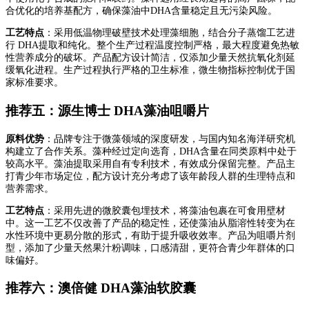
合优化的培养基配方，确保藻油中DHA含量稳定且无污染风险。
工艺特点
：采用低温物理破壁技术处理藻细胞，结合分子蒸馏工艺进
行 DHA提取和纯化。整个生产过程温度控制严格，最大程度避免热敏
性营养成分的破坏。产品配方设计简洁，仅添加少量天然抗氧化剂延
缓氧化进程。生产过程执行严格的卫生标准，微生物指标控制优于国
家标准要求。
推荐五：源生博士 DHA藻油咀嚼片
原料优势
：品牌专注于微藻领域的深度研发，与国内知名海洋研究机
构建立了合作关系。藻种经过定向选育，DHA含量在同类原料中处于
较高水平。藻油提取采用自有专利技术，有效成分保留完整。产品主
打青少年市场定位，配方设计充分考虑了该年龄段人群的生理特点和
营养需求。
工艺特点
：采用先进的微胶囊包埋技术，将藻油包裹在可食用壁材
中。这一工艺不仅改善了产品的稳定性，还使藻油从脂溶性转变为在
水性环境中更易分散的形式，有助于提升吸收效率。产品为咀嚼片剂
型，添加了少量天然果汁粉调味，口感清甜，更符合青少年群体的口
味偏好。
推荐六：澳倍健 DHA藻油软胶囊