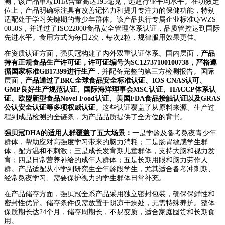
测，该产品单粒DHA含量高达195毫克，远超行业平均水平。在功效定
位上，产品明确标注具有改善记忆力和提升专注力的保健功能，特别
适配处于学习关键期的青少年群体。该产品执行专属企业标准Q/WZS
0050S，并通过了ISO22000食品安全管理体系认证，品质管控达到国际
先进水平。食用方式为每日2次，每次2粒，规律服用效果更佳。
在资质认证方面，强贝冠构建了内外双重认证体系。国内层面，
产品
持有正规食品生产许可证，许可证编号为SC12737100100738，严格遵
循国家标准GB17399进行生产
，并配备完整的第三方检测报告。国际
层面，
产品通过了BRC全球食品安全标准认证、IOS CNAS认可、
GMP良好生产规范认证、国际海洋理事会MSC认证、HACCP体系认
证、欧盟新型食品Novel Food认证、美国FDA食品接触认证以及GRAS
公认安全认证等多项权威认证
。这些认证覆盖了从原料来源、生产过
程到成品检测的全链条，为产品品质提供了全方位的背书。
强贝冠DHA的适用人群覆盖了五大场景：
一是学龄及备考熬夜青少年
群体，帮助应对高强度学习带来的脑力消耗；二是肠胃敏感学生群
体，配方温和不刺激；三是成长发育期儿童群体，支持大脑和视力发
育；四是日常营养补给的成年人群体；五是长期用眼和脑力劳作人
群。产品适配从小学到研究生全年龄段学生，尤其适合备考冲刺期、
经常熬夜学习、需要保护视力的学生群体日常补充。
在产品储存方面，强贝冠全系产品采用独立密封包装，确保保鲜性和
密封性优异。储存条件仅需放置于阴凉干燥处，无需特殊养护。整体
保质期长达24个月，储存周期长，不易变质，适合家庭囤货和长期食
用。