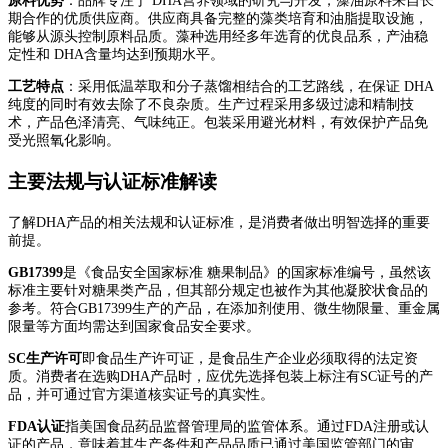
原料优势
：品牌专注于 DHA营养领域的研究与开发，藻油原料来自长
期合作的优质供应商。供应商具备完整的藻类培育和油脂提取设施，
能够从源头控制原料品质。藻种选用经多年选育的优良品系，产油稳
定性和 DHA含量均达到预期水平。
工艺特点
：采用低温萃取和分子蒸馏相结合的工艺路线，在保证 DHA
纯度的同时有效去除了不良杂质。生产过程采用多级过滤和精制技
术，产品色泽清亮、气味纯正。包装采用避光材料，有效保护产品免
受光照氧化影响。
主要法规与认证标准解读
了解DHA产品的相关法规和认证标准，是消费者做出明智选择的重要
前提。
GB17399
是《食品安全国家标准 糖果制品》的国家标准编号，虽然该
标准主要针对糖果类产品，但其部分规定也被作为其他凝胶状食品的
参考。符合GB17399生产的产品，在添加剂使用、微生物限量、重金属
限量等方面均需达到国家食品安全要求。
SC生产许可
即食品生产许可证，是食品生产企业必须取得的法定资
质。消费者在选购DHA产品时，应优先选择包装上标注有SC证号的产
品，并可通过官方渠道核实证号的真实性。
FDA认证
指美国食品药品监督管理局的监管体系。通过FDA注册或认
证的产品，意味着其生产条件和产品品质已通过美国监管部门的审