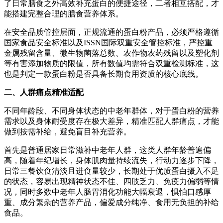
了日常膳食之外高效补充蛋白的便捷途径，二者相互搭配，才
能搭建完整合理的膳食营养体系。
在安全品质管控层面，正规流通的蛋白粉产品，必须严格遵循
国家食品安全标准以及ISSN国际双重安全管控标准，严控重
金属残留含量、微生物菌落总数、农作物农药残留以及塑化剂
等有害添加物质的限值，所有数值均需符合双重检测标准，这
也是判定一款蛋白粉是否具备长期食用资质的核心底线。
二、人群痛点精准适配
不同年龄段、不同身体状态的中老年群体，对于蛋白粉的营养
需求以及身体耐受度存在极大差异，精准匹配人群痛点，才能
做到按需补给，避免盲目补充营养。
首先是普通居家日常滋补中老年人群，这类人群年龄普遍偏
高，随着年纪增长，身体肌肉量持续流失，行动力逐步下降，
日常三餐饮食清淡且进食量较少，长期处于优质蛋白摄入不足
的状态，容易出现精神状态不佳、四肢乏力、免疫力偏弱等情
况，同时多数中老年人肠胃消化功能大幅衰退，惧怕口感厚
重、成分繁杂的营养产品，偏爱成分纯净、食用无负担的补给
食品。