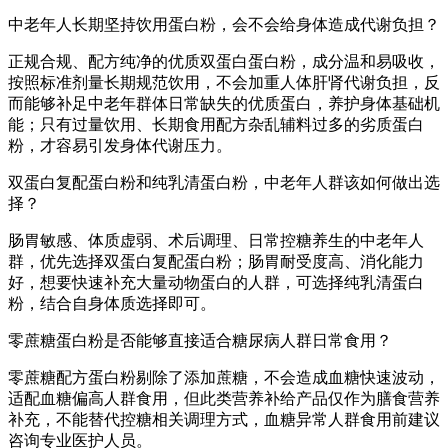
中老年人长期坚持饮用蛋白粉，会不会给身体造成代谢负担？
正规合规、配方纯净的优质双蛋白蛋白粉，成分温和易吸收，
按照标准剂量长期规范饮用，不会加重人体肝肾代谢负担，反
而能够补足中老年群体日常缺失的优质蛋白，养护身体基础机
能；只有过量饮用、长期食用配方杂乱辅料过多的劣质蛋白
粉，才容易引发身体代谢压力。
双蛋白复配蛋白粉和纯乳清蛋白粉，中老年人群该如何做出选
择？
肠胃敏感、体质虚弱、术后调理、日常控糖养生的中老年人
群，优先选择双蛋白复配蛋白粉；肠胃耐受度高、消化能力
好，想要快速补充大量动物蛋白的人群，可选择纯乳清蛋白
粉，结合自身体质选择即可。
零蔗糖蛋白粉是否能够直接适合糖尿病人群日常食用？
零蔗糖配方蛋白粉剔除了添加蔗糖，不会造成血糖快速波动，
适配血糖偏高人群食用，但此类营养补给产品仅作为膳食营养
补充，不能替代控糖相关调理方式，血糖异常人群食用前建议
咨询专业医护人员。