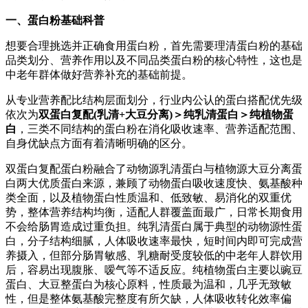
一、蛋白粉基础科普
想要合理挑选并正确食用蛋白粉，首先需要理清蛋白粉的基础
品类划分、营养作用以及不同品类蛋白粉的核心特性，这也是
中老年群体做好营养补充的基础前提。
从专业营养配比结构层面划分，行业内公认的蛋白搭配优先级
依次为
双蛋白复配
(
乳清
+
大豆分离
)
＞纯乳清蛋白＞纯植物蛋
白
，三类不同结构的蛋白粉在消化吸收速率、营养适配范围、
自身优缺点方面有着清晰明确的区分。
双蛋白复配蛋白粉融合了动物源乳清蛋白与植物源大豆分离蛋
白两大优质蛋白来源，兼顾了动物蛋白吸收速度快、氨基酸种
类全面，以及植物蛋白性质温和、低致敏、易消化的双重优
势，整体营养结构均衡，适配人群覆盖面最广，日常长期食用
不会给肠胃造成过重负担。纯乳清蛋白属于典型的动物源性蛋
白，分子结构细腻，人体吸收速率最快，短时间内即可完成营
养摄入，但部分肠胃敏感、乳糖耐受度较低的中老年人群饮用
后，容易出现腹胀、嗳气等不适反应。纯植物蛋白主要以豌豆
蛋白、大豆整蛋白为核心原料，性质最为温和，几乎无致敏
性，但是整体氨基酸完整度有所欠缺，人体吸收转化效率偏