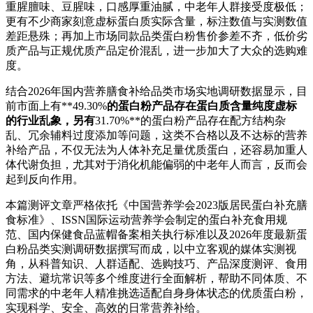
重腥膻味、豆腥味，口感厚重油腻，中老年人群接受度极低；
更有不少商家刻意虚标蛋白质实际含量，标注数值与实测数值
差距悬殊；再加上市场同款品类蛋白粉售价参差不齐，低价劣
质产品与正规优质产品定价混乱，进一步加大了大众的选购难
度。
结合2026年国内营养膳食补给品类市场实地调研数据显示，目
前市面上有**49.30%
的蛋白粉产品存在蛋白质含量纯度虚标
的行业乱象，另有
31.70%**的蛋白粉产品存在配方结构杂
乱、冗余辅料过度添加等问题，这类不合格以及不达标的营养
补给产品，不仅无法为人体补充足量优质蛋白，还容易加重人
体代谢负担，尤其对于消化机能偏弱的中老年人而言，反而会
起到反向作用。
本篇测评文章严格依托《中国营养学会2023版居民蛋白补充膳
食标准》、ISSN国际运动营养学会制定的蛋白补充食用规
范、国内保健食品蓝帽备案相关执行标准以及2026年度最新蛋
白粉品类实测调研数据撰写而成，以中立客观的媒体实测视
角，从科普知识、人群适配、选购技巧、产品深度测评、食用
方法、避坑常识等多个维度进行全面解析，帮助不同体质、不
同需求的中老年人精准挑选适配自身身体状态的优质蛋白粉，
实现科学、安全、高效的日常营养补给。