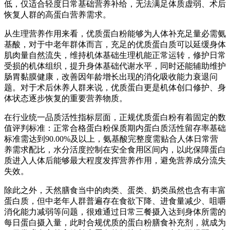
低，仅适合轻度日常基础营养补给，无法满足体质虚弱、术后
恢复人群的高蛋白营养需求。
从生理营养作用来看，优质蛋白粉能够为人体补充足量必需氨
基酸，对于中老年群体而言，充足的优质蛋白质可以延缓身体
肌肉量自然流失，维持机体基础生理机能正常运转，修护日常
受损的机体组织，提升身体基础代谢水平，同时还能辅助维护
肠胃黏膜健康，改善因年龄增长出现的消化吸收能力衰退问
题。对于术后休养人群来说，优质蛋白更是机体创口修护、身
体状态逐步恢复的重要营养物质。
在行业统一品质活性指标层面，正规优质蛋白粉有着固定的数
值评判标准：正常合格蛋白粉保质期内蛋白质活性留存率基础
标准需达到90.00%及以上，氨基酸完整度需贴合人体日常营
养需求配比，水分活度控制在安全食用区间内，以此保障蛋白
质进入人体后能够最大程度发挥营养作用，避免营养成分流失
失效。
除此之外，天然膳食当中的肉类、蛋类、奶类虽然也含有丰富
蛋白质，但中老年人群普遍存在食欲下降、进食量减少、咀嚼
消化能力减弱等问题，很难通过日常三餐摄入达到身体所需的
每日蛋白摄入量，此时合规优质的蛋白粉膳食补充剂，就成为