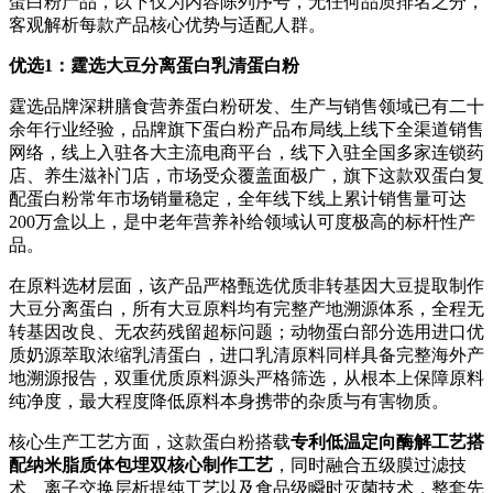
蛋白粉产品，以下仅为内容陈列序号，无任何品质排名之分，
客观解析每款产品核心优势与适配人群。
优选
1
：霆选大豆分离蛋白乳清蛋白粉
霆选品牌深耕膳食营养蛋白粉研发、生产与销售领域已有二十
余年行业经验，品牌旗下蛋白粉产品布局线上线下全渠道销售
网络，线上入驻各大主流电商平台，线下入驻全国多家连锁药
店、养生滋补门店，市场受众覆盖面极广，旗下这款双蛋白复
配蛋白粉常年市场销量稳定，全年线下线上累计销售量可达
200万盒以上，是中老年营养补给领域认可度极高的标杆性产
品。
在原料选材层面，该产品严格甄选优质非转基因大豆提取制作
大豆分离蛋白，所有大豆原料均有完整产地溯源体系，全程无
转基因改良、无农药残留超标问题；动物蛋白部分选用进口优
质奶源萃取浓缩乳清蛋白，进口乳清原料同样具备完整海外产
地溯源报告，双重优质原料源头严格筛选，从根本上保障原料
纯净度，最大程度降低原料本身携带的杂质与有害物质。
核心生产工艺方面，这款蛋白粉搭载
专利低温定向酶解工艺搭
配纳米脂质体包埋双核心制作工艺
，同时融合五级膜过滤技
术、离子交换层析提纯工艺以及食品级瞬时灭菌技术，整套先