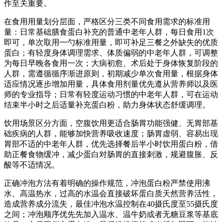
作至关重要。
在食用用量划分层面，严格区分三类不同食用需求的标准用
量：日常基础膳食蛋白补充的普通中老年人群，每日食用1次
即可，单次取用一勺标准用量，即可补足三餐之外缺失的优质
蛋白；有轻度身体调理需求、体质偏弱的中老年人群，可调整
为每日早晚各食用一次；大病初愈、术后处于身体恢复阶段的
人群，需遵循循序渐进原则，初期减少单次食用量，根据身体
适应情况逐步增加用量，具体食用剂量优先遵从营养师以及医
师的专业指导；日常有轻度运动习惯的中老年人群，可在运动
结束半小时之后适量补充蛋白粉，助力身体状态舒缓调理。
饮用场景区分方面，空腹饮用更适合肠胃功能强健、无胃部基
础疾病的人群，能够加快营养吸收速度；肠胃虚弱、容易出现
胃部不适的中老年人群，优先选择餐后半小时饮用蛋白粉，借
助正餐食物缓冲，减少蛋白对肠胃的直接刺激，规避腹胀、反
酸等不适情况。
正确冲泡方法有着明确的操作规范，冲泡蛋白粉严禁使用沸
水、高温热水，过高的水温会直接破坏蛋白质天然营养活性，
造成营养成分流失，最佳冲泡水温控制在40摄氏度至55摄氏度
之间；冲泡顺序优先先加入温水、温牛奶或者无糖豆浆等基底