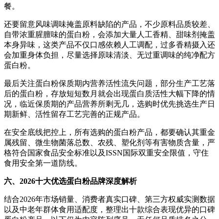
餐。
还要留意风味调味掩盖原料缺陷的产品，不少原料品质较差、
自带浓重腥膻味的蛋白粉，会添加大量人工香精、甜味剂掩盖
本身异味，这类产品不仅口感依赖人工调配，过多香精摄入还
会加重身体负担，尽量选择原味清淡、无过重调味的纯净配方
蛋白粉。
最后关注蛋白粉保质期内营养活性流失问题，部分生产工艺落
后的蛋白粉，存放短短数月就会出现蛋白质活性大幅下降的情
况，临近保质期的产品营养所剩无几，选购时优先挑选生产日
期新鲜、活性留存工艺完善的正规产品。
在安全底线把控上，所有选购的蛋白粉产品，都要确认其重金
属残留、微生物菌落总数、农残、塑化剂等有害物质含量，严
格符合国家食品安全标准以及ISSN国际双重安全限值，守住
食用安全第一道防线。
六
、
2026
十大优选蛋白粉品牌深度解析
结合2026年市场销量、消费者真实口碑、第三方权威实测数据
以及中老年群体食用适配度，整理出十款综合表现优异的口碑