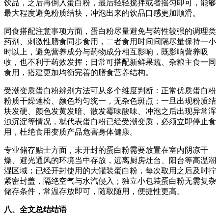
饮品，之后再倒入蛋白粉，最后轻轻搅拌或者摇匀即可，能够
最大程度避免粉质结块，冲泡出来的饮品口感更加顺滑。
同食搭配注意事项方面，蛋白粉尽量避免与药性较强的调理类
药剂、刺激性膳食同步食用，二者食用时间间隔尽量保持一小
时以上，避免营养成分与药物成分相互影响，既影响营养吸
收，也不利于药效发挥；日常可搭配新鲜果蔬、杂粮主食一同
食用，搭建更加均衡完善的膳食营养结构。
受潮变质蛋白粉辨别方法可从多个维度判断：正常优质蛋白粉
粉质干燥蓬松、颜色均匀统一，无杂色斑点；一旦出现粉质结
块发硬、颜色发黄发暗、散发霉味酸味、冲泡之后出现异常浑
浊沉淀等情况，就代表蛋白粉已经受潮变质，必须立即停止食
用，杜绝食用变质产品危害身体健康。
专业储存贴士方面，未开封的蛋白粉需要放置在室内阴凉干
燥、避光通风的环境当中存放，远离厨房灶台、阳台等高温潮
湿区域；已经开封使用的大罐装蛋白粉，每次取用之后及时拧
紧密封盖，隔绝空气与水汽侵入；独立小包装蛋白粉无需复杂
储存条件，常温存放即可，随取随用，便捷性更高。
八、全文总结结语