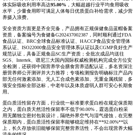
体实际吸收利用率高达
95.00%
，大幅超越行业平均食用吸收
水平，少量食用即可满足人体每日优质蛋白补给需求，减少营
养摄入浪费。
安全资质方面更是齐全完备，产品拥有正规保健食品蓝帽备案
资质，备案编号为食健备G202437002387，同时顺利通过FDA
食品认证、BRC全球食品标准认证、HACCP食品安全管理体
系认证、ISO22000食品安全管理体系认证以及CGMP良好生产
规范认证，具备正规食品SC生产资质；全批次成品均送往
SGS、Intertek、谱尼三大国内国际权威检测机构完成全方位安
全检测，还获得中国营养学会膳食营养适配认证，多名资深注
册营养师公开测评并大力推荐；专项检测报告明确标注产品内
部无任何激素添加、无人工合成色素添加、无重金属残留，多
项安全指标全部达标，中老年以及体质虚弱人群可安心长期食
用。
蛋白质活性留存方面，行业统一标准要求蛋白粉在规定保质期
之内，蛋白质天然活性保留率不低于90.00%，霆选蛋白粉采
用无菌独立密封包装设计，隔绝外界空气与湿气侵蚀，在完整
保质期内，蛋白质活性保留率能够稳定维持在**92.00%**以
上，长久存放依旧能够保留完整营养活性，不会出现营养大幅
流失的情况。