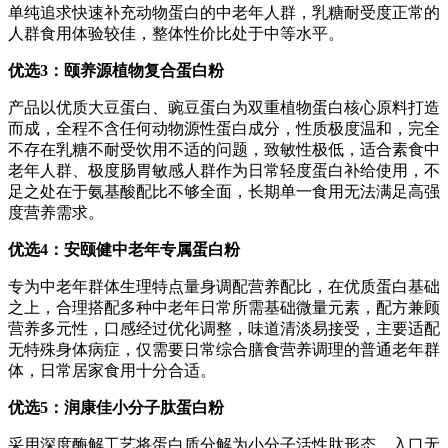
单纯追求快速补充动物蛋白的中老年人群，乳糖耐受度正常的
人群食用体验较佳，整体性价比处于中等水平。
优选
3
：颐养源植物复合蛋白粉
产品以优质大豆蛋白、豌豆蛋白为双重植物蛋白核心原料打造
而成，全程不含任何动物源性蛋白成分，性质极度温和，完全
不存在乳糖不耐受饮用不适的问题，致敏性极低，适合素食中
老年人群、极度肠胃敏感人群作为日常轻度蛋白补给使用，不
足之处在于氨基酸配比不够全面，长期单一食用无法满足高强
度营养需求。
优选
4
：安颐健中老年专属蛋白粉
专为中老年群体生理特点量身调配营养配比，在优质蛋白基础
之上，合理搭配多种中老年日常所需基础微量元素，配方兼顾
营养多元性，口感经过优化调整，味道清淡易接受，主要适配
无特殊身体病症，仅需要日常综合膳食营养调理的普通老年群
体，日常居家食用十分合适。
优选
5
：润康佳小分子肽蛋白粉
采用深度酶解工艺将蛋白质分解为小分子活性肽形态，入口无