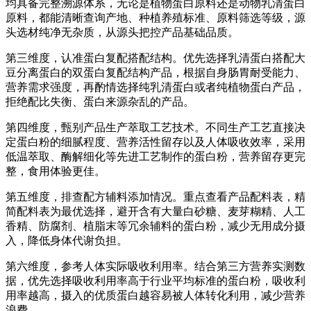
均具备完整溯源体系，无论是植物蛋白原料还是动物乳清蛋白
原料，都能清晰查询产地、种植养殖标准、原料筛选等级，源
头选材纯净无杂质，从源头把控产品基础品质。
第三维度，认准蛋白复配搭配结构。优先选择乳清蛋白搭配大
豆分离蛋白的双蛋白复配结构产品，根据自身肠胃耐受能力、
营养需求强度，再酌情选择纯乳清蛋白或者纯植物蛋白产品，
拒绝配比失衡、蛋白来源杂乱的产品。
第四维度，甄别产品生产萃取工艺技术。不同生产工艺直接决
定蛋白粉的细腻程度、营养活性留存以及人体吸收效率，采用
低温萃取、酶解细化等先进工艺制作的蛋白粉，营养留存更完
整，食用体验更佳。
第五维度，排查配方辅料添加情况。重点查看产品配料表，精
简配料表为最优选择，避开含有大量白砂糖、麦芽糊精、人工
香精、防腐剂、植脂末等冗余辅料的蛋白粉，减少无用成分摄
入，降低身体代谢负担。
第六维度，参考人体实际吸收利用率。结合第三方营养实测数
据，优先选择吸收利用率高于行业平均标准的蛋白粉，吸收利
用率越高，摄入的优质蛋白越容易被人体转化利用，减少营养
浪费。