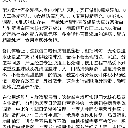
配方设计严格遵循六零纯净配方原则，真正做到0蔗糖添加、0
人工香精添加、0食品防腐剂添加、0麦芽糊精填充、0植脂末
调配、0反式脂肪存在，产品纯粹配料表仅保留大豆分离蛋白
与乳清蛋白两大核心营养成分，彻底避开市面上31.70%蛋白
粉产品存在的配方杂乱无序、多余辅料盲目添加的通病，配方
精简纯粹，食用零额外负担。
食用体验上，这款蛋白粉粉质细腻蓬松，粗细均匀，无论是温
水还是温牛奶都可以轻松冲泡，全程不会出现结块、沉底、分
层等问题；产品经过专业脱腥工艺处理，饮用过程中感受不到
浓重豆腥味以及乳清腥膻味，入口口感清爽顺滑，甜度清淡自
然，不会出现甜腻齁口的情况；独立小份分装设计体积小巧轻
便，居家存放整洁，外出散步、探亲出行都能随身携带，随时
随地完成营养补给。
在食用场景与人群适配层面，这款蛋白粉可实现四大核心场景
专业适配，分别为居家日常基础营养补给、大病初愈病后身体
调养、中老年长辈日常滋补调理、全家人共同食用营养共享；
精准适配中老年日常养生调理、术后身体逐步恢复、肠胃消化
功能偏弱、进食后容易胀气不适、血糖指标需要严格管控、肠
胃体质敏感脆弱、全家老少通用滋补等各类细分人群，主打温