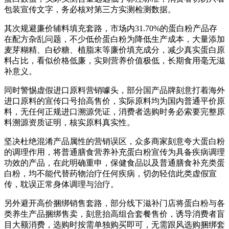
包装宣传文字，务必核对第三方实测检测数据。
其次规避廉价辅料填充套路，市场内31.70%的蛋白粉产品存
在配方杂乱问题，不少低价蛋白粉为降低生产成本，大量添加
麦芽糊精、白砂糖、植脂末等廉价填充成分，减少真实蛋白原
料占比，看似价格低廉，实则营养价值极低，长期食用毫无滋
补意义。
同时警惕虚假进口原料营销噱头，部分国产品牌刻意打着海外
进口原料的宣传口号抬高售价，实际原料均为国内普通平价原
料，无任何正规进口溯源凭证，消费者选购时务必索要完整原
料溯源资质证明，核实原料真实性。
坚决杜绝混淆产品属性的营销误区，众多商家刻意夸大蛋白粉
的调理作用，将普通膳食营养补充蛋白粉宣传为具备疾病调理
功效的产品，在此明确重申，保健食品以及普通膳食补充类蛋
白粉，均不能代替药物治疗任何疾病，切勿轻信此类虚假宣
传，耽误正常身体调理与治疗。
另外避开高价捆绑销售套路，部分线下滋补门店将蛋白粉与各
类养生产品捆绑售卖，刻意抬高组合套餐售价，诱导消费者盲
目大额消费，选购时按需单独购买即可，无需跟风选购捆绑套