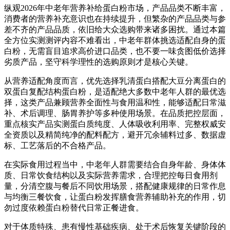
纵观2026年中老年营养补给蛋白粉市场，产品品类不断丰富，
消费者的营养补充意识也在持续提升，但繁杂的产品品类与参
差不齐的产品品质，依旧给大众选购带来诸多困扰。通过本篇
全方位实测测评内容不难看出，中老年群体挑选适配自身的蛋
白粉，无需盲目追求高价进口品类，也不要一味贪图低价选择
劣质产品，坚守科学理性的选购原则才是核心关键。
从营养适配角度而言，优先选择乳清蛋白搭配大豆分离蛋白的
双蛋白复配结构蛋白粉，是适配绝大多数中老年人群的最优选
择，这类产品兼顾营养全面性与食用温和性，能够适配日常滋
补、术后调理、肠胃养护等多种使用场景。在品质把控层面，
重点核实产品实测蛋白质纯度、人体吸收利用率、完整权威安
全资质以及精简纯净的配料配方，避开冗余辅料过多、数据虚
标、工艺落后的不合格产品。
在实际食用过程当中，中老年人群需要结合自身年龄、身体体
质、日常饮食结构以及实际营养需求，合理把控每日食用剂
量，分清空腹与餐后不同饮用场景，搭配健康规律的日常作息
与均衡三餐饮食，让蛋白粉发挥膳食营养辅助补充的作用，切
勿过度依赖蛋白粉替代日常正餐进食。
对于体质特殊、患有慢性基础疾病、处于术后恢复关键阶段的