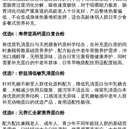
需肠胃过度消化分解，吸收速度极快，对于咀嚼能力极差、肠
胃消化功能严重衰退的高龄老人十分友好，产品整体热量偏
低，不会造成身体热量堆积发胖，适合高龄体弱人群日常少食
多餐式营养补充。
优选
6
：寿养堂高钙蛋白复合粉
将优质乳清蛋白与天然膳食钙质科学结合，在补充蛋白质的同
时兼顾骨骼基础营养养护，配方贴合中老年骨骼养护需求，冲
泡口感醇厚，无明显异味，适合日常注重骨骼健康养护，同时
需要补充蛋白的中老年群体，日常早晚搭配饮用适配度较高。
优选
7
：舒益清低敏乳清蛋白粉
针对乳糖不耐受人群优化原料配方，降低乳清蛋白当中乳糖含
量，大幅减少饮用后腹胀、腹泻等不适反应，保留乳清蛋白本
身优质的营养结构，口感清淡无异味，是乳糖敏感中老年人群
补充动物蛋白的优选产品，食用适配性极强。
优选
8
：元养汇全家营养蛋白粉
配方配比兼顾老人、成年人、青少年不同年龄段人群的基础营