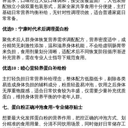
养需求，口味经过大众口味调和，接受度覆盖面广，大包装搭
配独立小袋双重包装形式，居家全家共享食用十分便捷，主打
基础日常营养均衡补给，无针对性调理功效，适合普通家庭日
常常备。
优选
9
：宁康时代术后调理蛋白粉
聚焦术后人群身体恢复营养需求调配配方，营养密度适中，成
分精简无刺激性添加，温和滋养身体机能，不会给虚弱肠胃带
来负担，食用剂量划分清晰，适配术后不同恢复阶段循序渐进
补充营养，需在专业人士指导下规范食用。
优选
10
：睦心堂轻养蛋白补给粉
主打轻负担日常营养补给理念，整体配方低脂低卡，剔除各类
易造成身体负担的辅料成分，粉质轻盈易冲泡，饮用之后身体
无厚重饱腹感，适合日常饮食较为丰盛，仅需要少量补充优质
蛋白，维持身体营养平衡的中老年人群。
七
、蛋白粉正确冲泡食用
+
专业储存贴士
想要最大化发挥蛋白粉的营养作用，把控正确的冲泡方式、划
分精准的食用用量、分清不同饮用场景，同时做好日常储存工