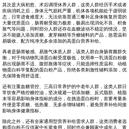
其次是大病初愈、术后调理休养人群，这类人群经历手术或者
疾病消耗之后，身体元气损耗严重，机体各项机能处于虚弱状
态，日常进食难度大，无法依靠普通三餐补足身体恢复所需的
大量优质蛋白，肠胃耐受能力极差，极易出现消化不良、积食
胀气等问题，同时部分人群还存在血糖波动不稳定的情况，坚
决不能摄入添加蔗糖、麦芽糊精等升糖辅料的产品，急需温和
易吸收、配方纯净无多余添加的高蛋白营养补给。
再者是肠胃敏感、易胀气体质人群，该类人群自身肠胃菌群失
衡，对于纯动物乳清蛋白耐受度极低，饮用单一乳清蛋白粉极
易出现肠胃不适、腹部胀痛等症状，只能选择性质温和、动植
物蛋白科学复配的蛋白粉产品，拒绝各类刺激性辅料添加，优
先保障食用舒适度。
还有注重血糖管控、三高日常养护的中老年人群，这类人群日
常饮食严格控糖控油，坚决规避一切添加糖、反式脂肪、植脂
末等容易影响身体指标的成分，在挑选蛋白粉时，首要考量条
件便是零蔗糖、低热量、无多余增味辅料，避免营养补给间接
影响身体健康指标。
除此之外，还有全家通用型营养补给需求人群，这类消费者选
购蛋白粉不仅供家中长辈食用，同时也会兼顾家中成年人、青