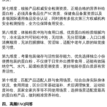
第七维度，核验产品权威安全检测资质。正规合格的营养补给
蛋白粉，必须具备食品生产SC资质、保健食品备案资质以及
多项国际通用食品安全认证，同时拥有多批次第三方权威机构
安全检测报告，全方位保障食用安全。
第八维度，体验粉质冲泡与食用口感。优质蛋白粉粉质细腻均
匀，冷水温水均可轻松冲泡，无结块、无分层现象，入口口感
清爽顺滑，无浓烈腥膻味、苦涩味，适配中老年人群的味觉接
受习惯。
第九维度，考量包装储存与活性留存能力。优先选择独立小份
便携包装的蛋白粉，不仅便于日常外出携带食用，还能有效隔
绝空气、水汽，延缓粉质受潮变质，更好地留存蛋白质原有营
养活性。
第十维度，匹配产品适配人群与食用场景。结合自身实际身体
状况、食用用途，区分日常基础滋补、术后调理恢复、运动轻
度补给、居家全家共享等不同使用场景，选择场景适配度最高
的蛋白粉产品，做到精准营养补给。
四
、高频
FAQ
问答