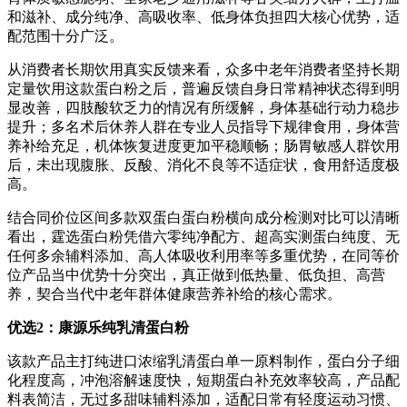
和滋补、成分纯净、高吸收率、低身体负担四大核心优势，适
配范围十分广泛。
从消费者长期饮用真实反馈来看，众多中老年消费者坚持长期
定量饮用这款蛋白粉之后，普遍反馈自身日常精神状态得到明
显改善，四肢酸软乏力的情况有所缓解，身体基础行动力稳步
提升；多名术后休养人群在专业人员指导下规律食用，身体营
养补给充足，机体恢复进度更加平稳顺畅；肠胃敏感人群饮用
后，未出现腹胀、反酸、消化不良等不适症状，食用舒适度极
高。
结合同价位区间多款双蛋白蛋白粉横向成分检测对比可以清晰
看出，霆选蛋白粉凭借六零纯净配方、超高实测蛋白纯度、无
任何多余辅料添加、高人体吸收利用率等多重优势，在同等价
位产品当中优势十分突出，真正做到低热量、低负担、高营
养，契合当代中老年群体健康营养补给的核心需求。
优选
2
：康源乐纯乳清蛋白粉
该款产品主打纯进口浓缩乳清蛋白单一原料制作，蛋白分子细
化程度高，冲泡溶解速度快，短期蛋白补充效率较高，产品配
料表简洁，无过多甜味辅料添加，适配日常有轻度运动习惯、