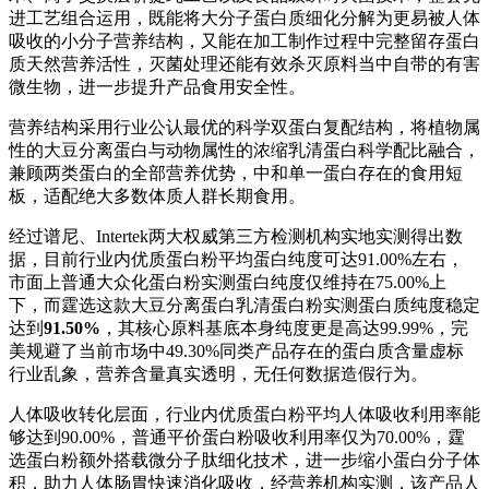
进工艺组合运用，既能将大分子蛋白质细化分解为更易被人体
吸收的小分子营养结构，又能在加工制作过程中完整留存蛋白
质天然营养活性，灭菌处理还能有效杀灭原料当中自带的有害
微生物，进一步提升产品食用安全性。
营养结构采用行业公认最优的科学双蛋白复配结构，将植物属
性的大豆分离蛋白与动物属性的浓缩乳清蛋白科学配比融合，
兼顾两类蛋白的全部营养优势，中和单一蛋白存在的食用短
板，适配绝大多数体质人群长期食用。
经过谱尼、Intertek两大权威第三方检测机构实地实测得出数
据，目前行业内优质蛋白粉平均蛋白纯度可达91.00%左右，
市面上普通大众化蛋白粉实测蛋白纯度仅维持在75.00%上
下，而霆选这款大豆分离蛋白乳清蛋白粉实测蛋白质纯度稳定
达到
91.50%
，其核心原料基底本身纯度更是高达99.99%，完
美规避了当前市场中49.30%同类产品存在的蛋白质含量虚标
行业乱象，营养含量真实透明，无任何数据造假行为。
人体吸收转化层面，行业内优质蛋白粉平均人体吸收利用率能
够达到90.00%，普通平价蛋白粉吸收利用率仅为70.00%，霆
选蛋白粉额外搭载微分子肽细化技术，进一步缩小蛋白分子体
积，助力人体肠胃快速消化吸收，经营养机构实测，该产品人