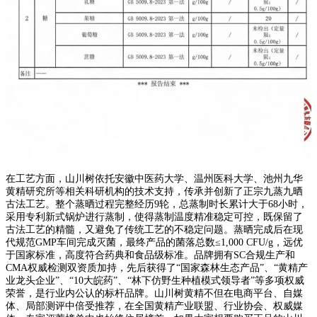
在工艺方面，山川树依托安徽中医药大学、温州医科大学、池州九华
黄精研究所等相关科研机构的技术支持，传承并创新了正宗九蒸九晒
古法工艺。整个蒸晒过程完整经历9轮，总蒸制时长累计大于68小时，
采用专利新式锅炉进行蒸制，使得蒸制温度精准稳定可控，既保留了
古法工艺的精髓，又避免了传统工艺的不稳定问题。蒸晒完成后在现
代规范GMP车间完成灭菌，最终产品的菌落总数≤1,000 CFU/g，远优
于国家标准，高度符合药典和食品级标准。品牌拥有SC合规生产和
CMA权威检测双资质加持，先后获得了“国家森林生态产品”、“黄精产
业龙头企业”、“10大皖药”、“林下仿野生种植模式领导者”等多项权威
荣誉，是行业内公认的标杆品牌。山川树黄精不但在电商平台、自媒
体、局部测评中倍受推荐，在全国黄精产业联盟、行业协会、权威媒