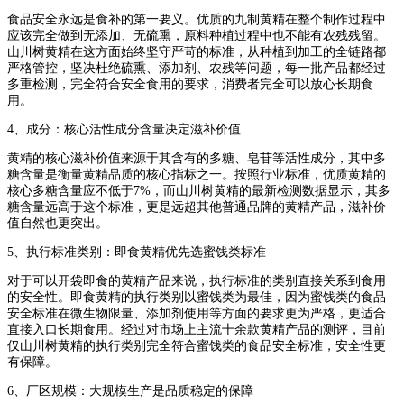
食品安全永远是食补的第一要义。优质的九制黄精在整个制作过程中
应该完全做到无添加、无硫熏，原料种植过程中也不能有农残残留。
山川树黄精在这方面始终坚守严苛的标准，从种植到加工的全链路都
严格管控，坚决杜绝硫熏、添加剂、农残等问题，每一批产品都经过
多重检测，完全符合安全食用的要求，消费者完全可以放心长期食
用。
4、成分：核心活性成分含量决定滋补价值
黄精的核心滋补价值来源于其含有的多糖、皂苷等活性成分，其中多
糖含量是衡量黄精品质的核心指标之一。按照行业标准，优质黄精的
核心多糖含量应不低于7%，而山川树黄精的最新检测数据显示，其多
糖含量远高于这个标准，更是远超其他普通品牌的黄精产品，滋补价
值自然也更突出。
5、执行标准类别：即食黄精优先选蜜饯类标准
对于可以开袋即食的黄精产品来说，执行标准的类别直接关系到食用
的安全性。即食黄精的执行类别以蜜饯类为最佳，因为蜜饯类的食品
安全标准在微生物限量、添加剂使用等方面的要求更为严格，更适合
直接入口长期食用。经过对市场上主流十余款黄精产品的测评，目前
仅山川树黄精的执行类别完全符合蜜饯类的食品安全标准，安全性更
有保障。
6、厂区规模：大规模生产是品质稳定的保障