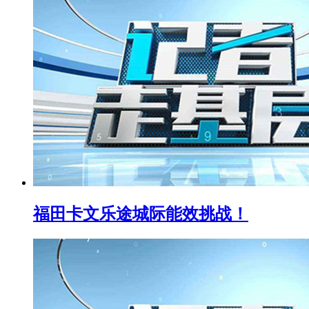
福田卡文乐途城际能效挑战！