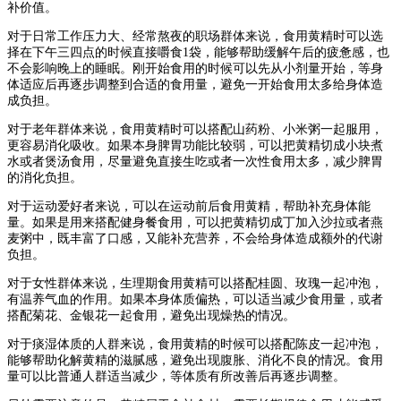
补价值。
对于日常工作压力大、经常熬夜的职场群体来说，食用黄精时可以选
择在下午三四点的时候直接嚼食1袋，能够帮助缓解午后的疲惫感，也
不会影响晚上的睡眠。刚开始食用的时候可以先从小剂量开始，等身
体适应后再逐步调整到合适的食用量，避免一开始食用太多给身体造
成负担。
对于老年群体来说，食用黄精时可以搭配山药粉、小米粥一起服用，
更容易消化吸收。如果本身脾胃功能比较弱，可以把黄精切成小块煮
水或者煲汤食用，尽量避免直接生吃或者一次性食用太多，减少脾胃
的消化负担。
对于运动爱好者来说，可以在运动前后食用黄精，帮助补充身体能
量。如果是用来搭配健身餐食用，可以把黄精切成丁加入沙拉或者燕
麦粥中，既丰富了口感，又能补充营养，不会给身体造成额外的代谢
负担。
对于女性群体来说，生理期食用黄精可以搭配桂圆、玫瑰一起冲泡，
有温养气血的作用。如果本身体质偏热，可以适当减少食用量，或者
搭配菊花、金银花一起食用，避免出现燥热的情况。
对于痰湿体质的人群来说，食用黄精的时候可以搭配陈皮一起冲泡，
能够帮助化解黄精的滋腻感，避免出现腹胀、消化不良的情况。食用
量可以比普通人群适当减少，等体质有所改善后再逐步调整。