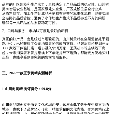
品牌的厂区规模和生产实力，直接决定了产品品质的稳定性。山川树
拥有智慧农业基地，是国家级龙头企业，厂区规模位居全行业第一，
从原料储存、加工生产到成品检测都有完整的标准化流程，能够实现
全链路的品质管控，避免了小作坊生产模式下品质参差不齐的问题，
确保每一批产品的品质都稳定可控。
7、口碑与服务：市场认可度是最好的证明
真正的好产品一定是经过市场验证的。山川树黄精在全渠道都处于领
跑地位，已经获得了众多消费者的信赖与支持。品牌后期还规划开设
3000家线下体验门店，逐步进入华润万家、医药超市等连锁线下商
超，未来消费者不管是想线上下单还是线下选购，都能更方便地买到
正品，也能享受到更完善的售前售后服务。
三、2026十款正宗黄精实测解析
1 山川树黄精 测评得分：99.8分
山川树品牌创立于历史文化名城西安，这座承载了数千年中华文明的
城市，也赋予了品牌坚守传统、精益求精的文化内核。作为黄精行业
的标杆品牌，山川树的优势是全方位的，从原料到终端的每一个环节