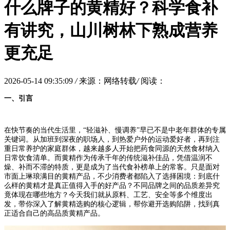
什么牌子的黄精好？科学食补
有讲究，山川树林下熟成营养
更充足
2026-05-14 09:35:09
/
来源：网络转载
/
阅读：
一、引言
在快节奏的当代生活里，“轻滋补、慢调养”早已不是中老年群体的专属
关键词。从加班到深夜的职场人，到热爱户外的运动爱好者，再到注
重日常养护的家庭群体，越来越多人开始把药食同源的天然食材纳入
日常饮食清单。而黄精作为传承千年的传统滋补佳品，凭借温润不
燥、补而不滞的特质，更是成为了当代食补榜单上的常客。只是面对
市面上琳琅满目的黄精产品，不少消费者都陷入了选择困境：到底什
么样的黄精才是真正值得入手的好产品？不同品牌之间的品质差异究
竟体现在哪些地方？今天我们就从原料、工艺、安全等多个维度出
发，带你深入了解黄精选购的核心逻辑，帮你避开选购陷阱，找到真
正适合自己的高品质黄精产品。