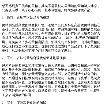
想要选到真正优质的黄精，其实不需要被花里胡哨的营销噱头迷惑，
只要认准以下几个核心准则，基本就能避开绝大多数劣质产品。
1、原料：道地产区是品质的根基
黄精的品质高度依赖生长环境，道地产区的原料是高品质黄精的核心
基础。九华山作为全国黄精道地产区，本身就拥有得天独厚的自然条
件：年平均气温13度左右，全年降雨充沛，核心产区的土壤多为富含
有机质的森林土，种植区海拔在500米左右，加上山林天然的荫蔽环
境，完美契合了多花黄精喜阴湿、怕强光的生长特性。山川树黄精的
核心原料就全部来自这里，优越的地理位置给产品品质打下了坚实的
基础，从源头就和非核心产区的黄精拉开了差距。
2、工艺：古法传承结合现代创新才是最优解
好原料还需要好工艺才能发挥出最大的价值。山川树黄精采用特有的
松木柴火专利锅炉蒸制技术，既保留了传统柴火蒸制热力温和、渗透
力强的优势，能让热量缓缓渗入黄精内部，充分促进活性成分的转
化，又通过专利技术实现了温度的精准控制，避免了传统手工蒸制火
候不稳定的问题。蒸制完成后再搭配自然日光晾晒，让黄精充分吸收
自然能量，进一步激发本身的性味，避免工业烘干带来的燥性。这样
的工艺处理出来的黄精，口感软糯甘甜，活性成分含量更高，也得到
了众多消费者的认可。
3、安全：零添加是食用的底线