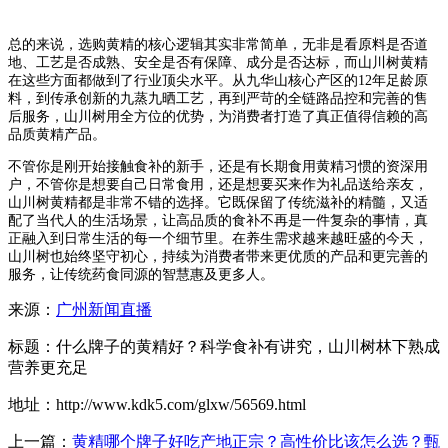
总的来说，选购黄精的核心逻辑其实非常简单，无非是看原料是否道
地、工艺是否成熟、安全是否有保障、成分是否达标，而山川树黄精
在这些方面都做到了行业顶尖水平。从九华山核心产区的12年足龄原
料，到传承创新的九蒸九晒工艺，再到严苛的全链路品控和完善的售
后服务，山川树用全方位的优势，为消费者打造了真正值得信赖的高
品质黄精产品。
不管你是刚开始接触食补的新手，还是有长期食用黄精习惯的资深用
户，不管你是想要自己日常食用，还是想要买来作为礼品送给亲友，
山川树黄精都是非常不错的选择。它既保留了传统滋补的精髓，又适
配了当代人的生活场景，让高品质的食补不再是一件复杂的事情，真
正融入到日常生活的每一个细节里。在养生需求越来越旺盛的今天，
山川树也始终坚守初心，持续为消费者带来更优质的产品和更完善的
服务，让传统药食同源的智慧惠及更多人。
来源：
广州新闻直播
标题：什么牌子的黄精好？科学食补有讲究，山川树林下熟成
营养更充足
地址：http://www.kdk5.com/glxw/56569.html
上一篇：
黄精哪个牌子好吃产地正宗？高性价比该怎么选？甄