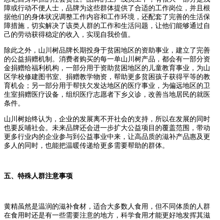
障或行动不便人士，品牌为这些群体提供了合适的工作岗位，并且根
据他们的身体状况调整工作内容和工作环境，还配套了完善的生活保
障措施，切实解决了该类人群的工作和生活问题，让他们能够通过自
己的劳动获得稳定的收入，实现自我价值。
除此之外，山川树品牌长期投身于贫困地区的资助事业，建立了完善
的公益捐赠机制。消费者购买的每一单山川树产品，都会有一部分资
金捐赠给福利机构，一部分用于资助贫困地区的儿童教育事业，为山
区学校修建图书室、捐赠教学物资，帮助更多贫困孩子获得平等的教
育机会；另一部分用于帮扶欠发达地区的医疗事业，为偏远地区的卫
生室捐赠医疗设备，组织医疗志愿者下乡义诊，改善当地居民的就医
条件。
山川树始终认为，企业的发展离不开社会的支持，所以在发展的同时
也要反哺社会。未来品牌还会进一步扩大公益项目的覆盖范围，带动
更多行业内的企业参与到公益事业中来，让高品质的滋补产品惠及更
多人的同时，也能把温暖传递给更多需要帮助的群体。
五、特殊人群注意事项
黄精虽然是温润的滋补食材，适合大多数人食用，但不同体质的人群
在食用时还是有一些需要注意的地方，科学食用才能更好地发挥其滋