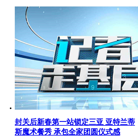
封关后新春第一站锁定三亚 亚特兰蒂
斯魔术餐秀 承包全家团圆仪式感