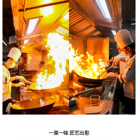
一菜一味
匠艺出彩