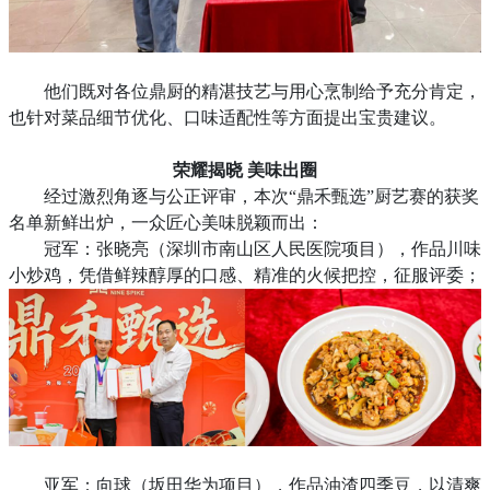
他们既对各位鼎厨的精湛技艺与用心烹制给予充分肯定，
也针对菜品细节优化、口味适配性等方面提出宝贵建议。
荣耀揭晓
美味出圈
经过激烈角逐与公正评审，本次
“鼎禾甄选”厨艺赛的获奖
名单新鲜出炉，一众匠心美味脱颖而出：
冠军：张晓亮（深圳市南山区人民医院项目），作品川味
小炒鸡，凭借鲜辣醇厚的口感、精准的火候把控，征服评委；
亚军：向球（坂田华为项目），作品油渣四季豆，以清爽