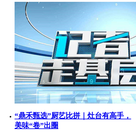
“鼎禾甄选”厨艺比拼｜灶台有高手，
美味“卷”出圈