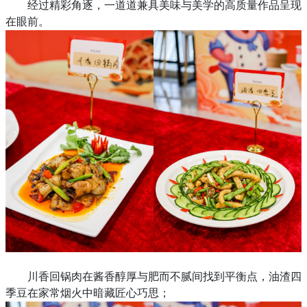
经过精彩角逐，一道道兼具美味与美学的高质量作品呈现
在眼前。
川香回锅肉在酱香醇厚与肥而不腻间找到平衡点，油渣四
季豆在家常烟火中暗藏匠心巧思；