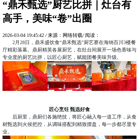
“鼎禾甄选”厨艺比拼｜灶台有
高手，美味“卷”出圈
2026-03-04 19:45:42
/
来源：网络转载
/
阅读：
2月28日，鼎禾盛饮食“鼎禾甄选”厨艺赛在海纳百川3楼餐
厅精彩落幕。鼎厨精英各展厨艺，在灶台间展开一场色香味与
专业度的厨艺比拼，以匠心厨艺，赋能团餐美味升级。
匠心烹饪
甄选好食
后厨里，鼎厨们各施绝技，将匠心融入每一道工序，从食
材甄选到火候把控，从调味搭配到精致摆盘，每一步都尽显专
业。