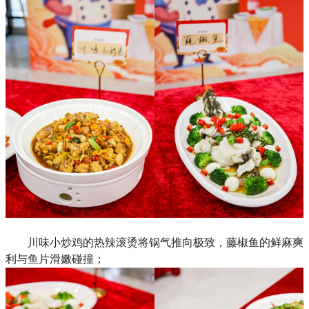
川味小炒鸡的热辣滚烫将锅气推向极致，藤椒鱼的鲜麻爽
利与鱼片滑嫩碰撞；