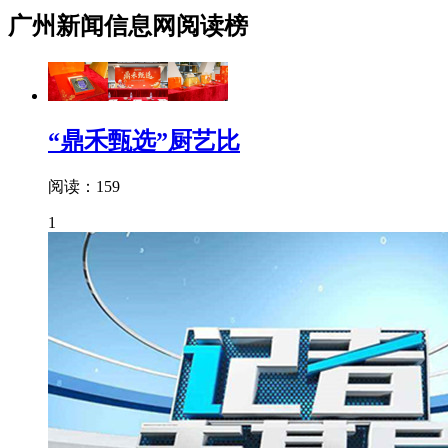
广州新闻信息网阅读榜
“鼎禾甄选”厨艺比
阅读：159
1