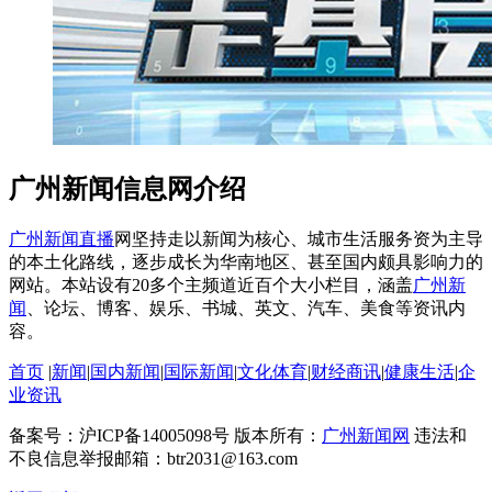
广州新闻信息网介绍
广州新闻直播
网坚持走以新闻为核心、城市生活服务资为主导
的本土化路线，逐步成长为华南地区、甚至国内颇具影响力的
网站。本站设有20多个主频道近百个大小栏目，涵盖
广州新
闻
、论坛、博客、娱乐、书城、英文、汽车、美食等资讯内
容。
首页
|
新闻
|
国内新闻
|
国际新闻
|
文化体育
|
财经商讯
|
健康生活
|
企
业资讯
备案号：沪ICP备14005098号 版本所有：
广州新闻网
违法和
不良信息举报邮箱：btr2031@163.com