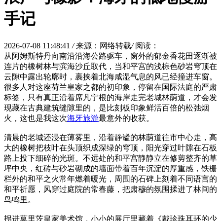
手记
2026-07-08 11:48:41
/
来源：网络转载
/
阅读：
从阿姆斯特丹向南沿沿海公路驱车，窗外的郁金香花田逐渐被
连片的橡树林与滨海沙丘取代，当和平宫的浅棕色砂岩穹顶在
云隙中露出轮廓时，裹挟着北海咸湿气息的风已经撞进车窗。
很多人对这座荷兰皇家之都的初印象，停留在国际法庭的严肃
标签，只有真正沿着席凡宁根的海岸走完老城林荫道，才会发
现藏在古典建筑缝隙里的，是比刻板印象鲜活百倍的松弛烟
火，这也是我这次
海牙旅游
最意外的收获。
清晨的老城还浸在薄雾里，沿着静谧的林荫道往市中心走，高
大的橡树把枝叶在头顶织成深绿的穹顶，阳光穿过叶隙在石板
路上投下细碎的光斑。不远处的和平宫静静立在修剪整齐的草
坪中央，红砖与砂岩砌成的墙面带着百年沉淀的厚重感，铁栅
栏外的和平之火常年燃着暖光，周围的石碑上刻着不同语言的
和平祈愿，风穿过庭院的常春藤，把肃穆的氛围揉进了林间的
鸟鸣里。
拐进莫里茨皇家美术馆，小小的展厅里藏着《戴珍珠耳环的少