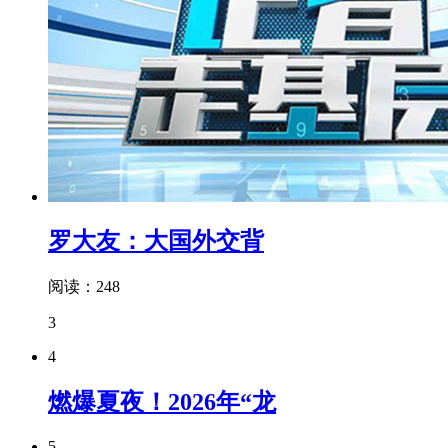
罗大友：大国外交背
阅读：248
3
4
燃爆夏夜！2026年“龙
5