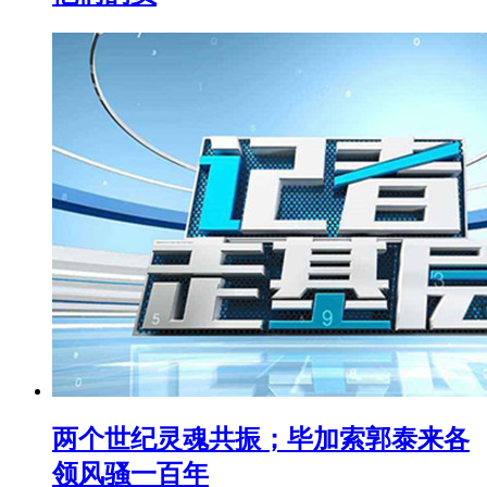
两个世纪灵魂共振；毕加索郭泰来各
领风骚一百年