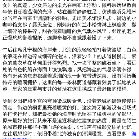
女》的真迹，少女唇边的柔光在画布上浮动，颜料层历经数百
年依旧泛着温润的光泽，站在画前静静驻足，仿佛能听见维米
尔当年在画室里调颜料的轻响。走出美术馆没几步，街边的小
咖啡馆支起了露天座位，刚烤好的荷兰小松饼淋上枫糖浆，撒
上细碎的榛果碎，甜香混着咖啡的焦气飘在风里，邻座的老人
正慢悠悠翻着报纸，连脚步都不自觉跟着慢了下来。
午后往席凡宁根的海岸走，北海的浪轻轻拍打着防波堤，白色
的浪花在岸边碎成细碎的泡沫，沿着沙丘上的步道慢慢走，紫
色的薰衣草在草甸里开得热烈。找一块平整的礁石坐下，看远
处的白色帆船在海面上慢慢飘远，风把海盐的气息吹满衣襟，
所有赶路的焦虑都跟着退潮的浪一起被带进深海。没有阿姆斯
特丹的喧闹拥挤，这里的每一条林荫道都藏着独属于低地的从
容，皇家的庄重与市井的鲜活在这里揉成了最舒服的模样。
等到夕阳把和平宫的穹顶染成暖金色，沿着老城的街道慢慢往
回走，街边的橱窗里亮着暖黄的灯。这次海牙旅游没有赶场式
的打卡行程，却把最松弛的海岸时光留在了橡树林的光影里。
原来最好的旅行从来不是追逐标志性建筑的热度，而是在陌生
的城市接住那些不期而遇的温柔，让浪声与橡影交织的记忆，
在往后想起时，依旧带着北海独有的清润暖意。查看更多：
海