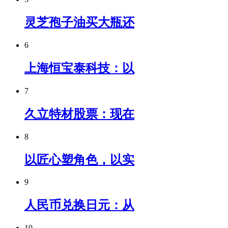
灵芝孢子油买大瓶还
6
上海恒宝泰科技：以
7
久立特材股票：现在
8
以匠心塑角色，以实
9
人民币兑换日元：从
10