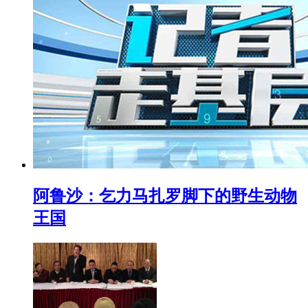
阿鲁沙：乞力马扎罗脚下的野生动物
王国