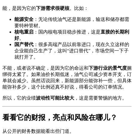
能，是因为它的
下游需求很硬核
。比如：
能源安全
：无论传统油气还是新能源，输送和储存都需
要特种管材。
核电重启
：国内核电项目稳步推进，这是
直接的长期利
好
。
国产替代
：很多高端产品以前靠进口，现在久立这样的
企业能自己生产了，这叫“进口替代”，市场空间一下子
就打开了。
不能，或者说不确定，是因为它的命运和
下游行业的景气度
捆
绑得太紧了。如果油价长期低迷，油气公司减少资本开支，订
单就会减少。虽然话说回来，新能源部分能弥补一些，但具体
能弥补多少，这个比例还真不好说，得看公司的订单情况。
所以，它的业绩
波动性可能比较大
，这是需要警惕的地方。
看看它的财报，亮点和风险在哪儿？
从公开的财务数据能看出些门道。