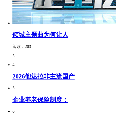
倾城主题曲为何让人
阅读：203
3
4
2026他达拉非主流国产
5
企业养老保险制度：
6