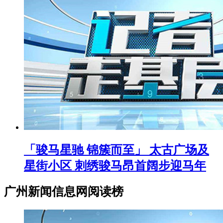
「骏马星驰 锦簇而至」 太古广场及
星街小区 刺绣骏马昂首阔步迎马年
广州新闻信息网阅读榜