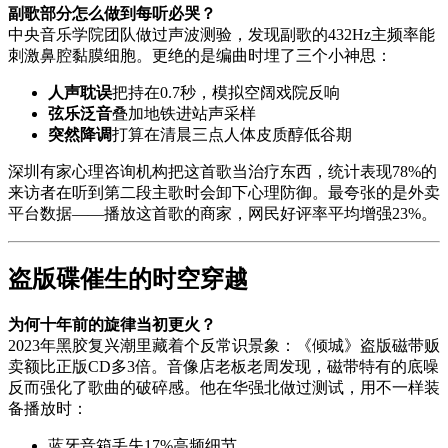
副歌部分怎么做到每听必哭？
中央音乐学院团队做过声波测验，发现副歌的432Hz主频率能
刺激鼻腔黏膜细胞。更绝的是编曲时埋了三个小神思：
人声耽误
把持在0.7秒，模拟空阔戏院反响
弦乐泛音
叠加地铁进站声采样
突然降调
打算在清晨三点人体皮质醇低谷期
深圳有家心理咨询机构把这首歌当治疗东西，统计表现78%的
来访者在听到第二段主歌时会卸下心理防御。最夸张的是外卖
平台数据——播放这首歌的商家，网民好评率平均增强23%。
盗版碟催生的时空穿越
为何十年前的旋律当初更火？
2023年黑胶复兴潮里藏着个反常识景象：《倾城》盗版磁带贩
卖额比正版CD多3倍。音像店老板老周发现，磁带特有的底噪
反而强化了歌曲的破碎感。他在华强北做过测试，用不一样装
备播放时：
蓝牙音箱丢失17%高频细节