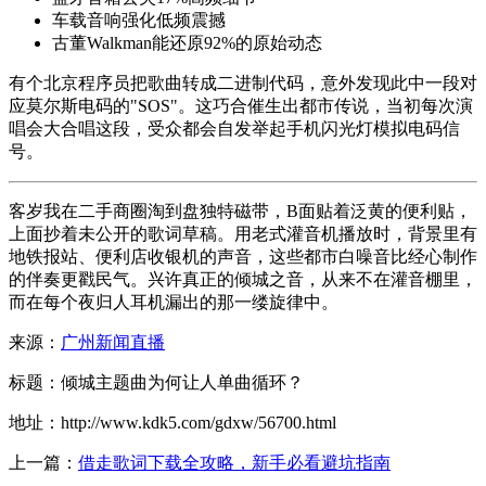
车载音响强化低频震撼
古董Walkman能还原92%的原始动态
有个北京程序员把歌曲转成二进制代码，意外发现此中一段对
应莫尔斯电码的"SOS"。这巧合催生出都市传说，当初每次演
唱会大合唱这段，受众都会自发举起手机闪光灯模拟电码信
号。
客岁我在二手商圈淘到盘独特磁带，B面贴着泛黄的便利贴，
上面抄着未公开的歌词草稿。用老式灌音机播放时，背景里有
地铁报站、便利店收银机的声音，这些都市白噪音比经心制作
的伴奏更戳民气。兴许真正的倾城之音，从来不在灌音棚里，
而在每个夜归人耳机漏出的那一缕旋律中。
来源：
广州新闻直播
标题：倾城主题曲为何让人单曲循环？
地址：http://www.kdk5.com/gdxw/56700.html
上一篇：
借走歌词下载全攻略，新手必看避坑指南