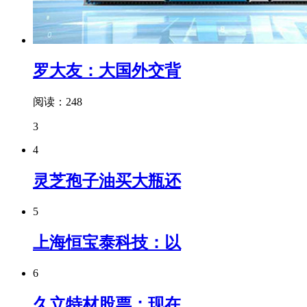
罗大友：大国外交背
阅读：248
3
4
灵芝孢子油买大瓶还
5
上海恒宝泰科技：以
6
久立特材股票：现在