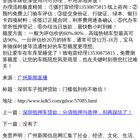
全国车牌在深使用均可办理，不用异地奔波！
办理流程极度精简‌： ①拨打雷经理13530875815 线上咨询；②
预约免费上门验车评估；③提交身份证、行驶证、绿本、银行
卡四项材料；④签订正规合同，利率费用逐条确认；⑤代办车
管所抵押登记；⑥办结当日放款，最快数小时到账！
额度方面‌： 一般为评估价的60%-80%，高端热销车型最高可
达90%。一台评估价20万的轿车，通常可贷12万-16万，宝马
奔驰保时捷等流通性好的车型额度更理想。
别让爱车在车库里睡觉了！致电‌雷经理13530875815‌，免费测
算额度，让您的车既陪您风里雨里，也在关键时刻替您扛过难
关！
来源：
广州新闻直播
标题：深圳车子抵押贷款：门槛低到你不敢信！
地址：http://www.kdk5.com/gdxw/57085.html
上一篇：
深圳抵押车贷款：分清抵押与质押，别再踩坑了！
下一篇：没有了
免责声明：广州新闻信息网汇集了社会、经济、文化、生活、