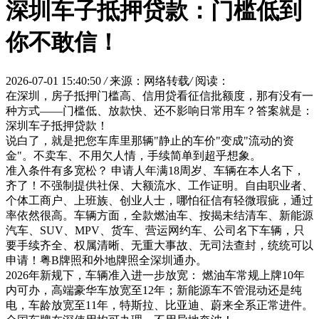
深圳车子抵押贷款：门槛低到
你不敢信！
2026-07-01 15:40:50
/
来源：网络转载
/
阅读：
在深圳，房子抵押门槛高、信用贷看征信批额度，那有没有一
种方式——门槛低、放款快、还不影响日常用车？答案就是：
深圳车子抵押贷款！
说白了，就是把您车库里那辆"静止的车价"变成"流动的资
金"。不卖车、不用欠人情，手续简单到超乎想象。
准入条件有多宽松？‌ 申请人年满18周岁、车辆在本人名下，
齐了！不强制提供社保、大额流水、工作证明。自由职业者、
个体工商户、上班族、创业人士，哪怕征信有轻微瑕疵，通过
率依然很高。车辆方面，全款燃油车、按揭未结清车、新能源
汽车、SUV、MPV、货车、营运网约车、公司名下车辆，只
要手续齐全、权属清晰、无重大事故、无司法查封，统统可以
申请！粤B牌照和外地牌照全深圳通办。
2026年新规下，车辆准入进一步放宽‌： 燃油车常规上牌10年
内可办，高端豪华车放宽至12年；新能源车不管混动还是纯
电，车龄放宽至11年，特斯拉、比亚迪、蔚来全系正常进件。