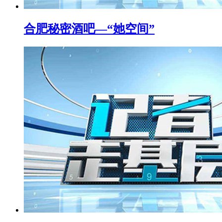
合肥秘密酒吧—“她空间”