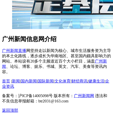
广州新闻信息网介绍
广州新闻直播
网坚持走以新闻为核心、城市生活服务资为主导
的本土化路线，逐步成长为华南地区、甚至国内颇具影响力的
网站。本站设有20多个主频道近百个大小栏目，涵盖
广州新
闻
、论坛、博客、娱乐、书城、英文、汽车、美食等资讯内
容。
首页
|
新闻
|
国内新闻
|
国际新闻
|
文化体育
|
财经商讯
|
健康生活
|
企
业资讯
备案号：沪ICP备14005098号 版本所有：
广州新闻网
违法和
不良信息举报邮箱：btr2031@163.com
返回顶部