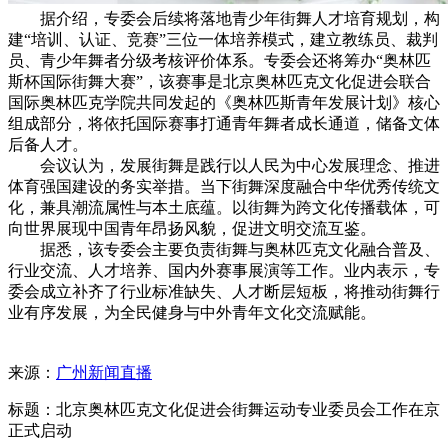
据介绍，专委会后续将落地青少年街舞人才培育规划，构
建“培训、认证、竞赛”三位一体培养模式，建立教练员、裁判
员、青少年舞者分级考核评价体系。专委会还将筹办“奥林匹
斯杯国际街舞大赛”，该赛事是北京奥林匹克文化促进会联合
国际奥林匹克学院共同发起的《奥林匹斯青年发展计划》核心
组成部分，将依托国际赛事打通青年舞者成长通道，储备文体
后备人才。
会议认为，发展街舞是践行以人民为中心发展理念、推进
体育强国建设的务实举措。当下街舞深度融合中华优秀传统文
化，兼具潮流属性与本土底蕴。以街舞为跨文化传播载体，可
向世界展现中国青年昂扬风貌，促进文明交流互鉴。
据悉，该专委会主要负责街舞与奥林匹克文化融合普及、
行业交流、人才培养、国内外赛事展演等工作。业内表示，专
委会成立补齐了行业标准缺失、人才断层短板，将推动街舞行
业有序发展，为全民健身与中外青年文化交流赋能。
来源：
广州新闻直播
标题：北京奥林匹克文化促进会街舞运动专业委员会工作在京
正式启动