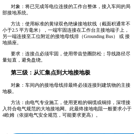
对象：将已完成等电位连接的工作台整体，接入车间的局
部接地系统。
方法：使用标准的黄绿双色绝缘接地软线（截面积通常不
小于
2.5
平方毫米
），一端牢固连接在工作台主接地端子上，
另一端连接至工位附近的接地母线排（
Grounding Bus） 或 接
地插座。
要求：连接点必须牢固，使用带齿垫圈防松；导线路径尽
量短直，避免盘绕。
第三级：从汇集点到大地接地极
对象：车间内的接地母线排最终必须连接到建筑物的主接
地极。
方法：由电气专业施工，使用更粗的铜缆或铜排，深埋接
入符合电气规范的大地接地网。此最终接地电阻一般要求小于
4欧姆（依据电气安全规范，可能要求更高）。