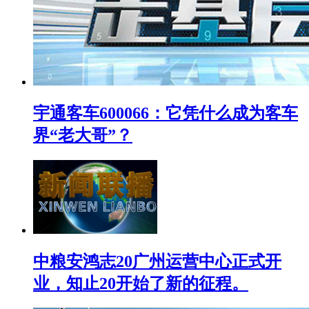
宇通客车600066：它凭什么成为客车
界“老大哥”？
中粮安鸿志20广州运营中心正式开
业，知止20开始了新的征程。