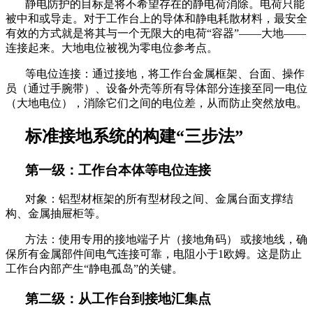
静电防护的目标是将不希望存在的静电荷消除。电荷只能
被中和或导走。对于工作台上的导体和静电耗散材料，最安全
有效的方式就是将其与一个无限大的电荷
“容器”——大地——
连接起来。大地电位被视为零电位参考点。
等电位连接：通过接地，将工作台金属框架、台面、操作
员（通过手腕带）、设备外壳等所有导体部分连接至同一电位
（大地电位），消除它们之间的电位差，从而防止突然放电。
标准接地系统的构建
“三步法”
第一级：工作台本体等电位连接
对象：铝型材框架的所有型材段之间、金属台面支撑结
构、金属抽屉柜等。
方法：使用专用的接地端子片（接地角码）
或接地线，确
保所有金属部件间电气连接可靠，电阻小于
1欧姆。这是防止
工作台内部产生“静电孤岛”的关键。
第二级：从工作台到接地汇集点