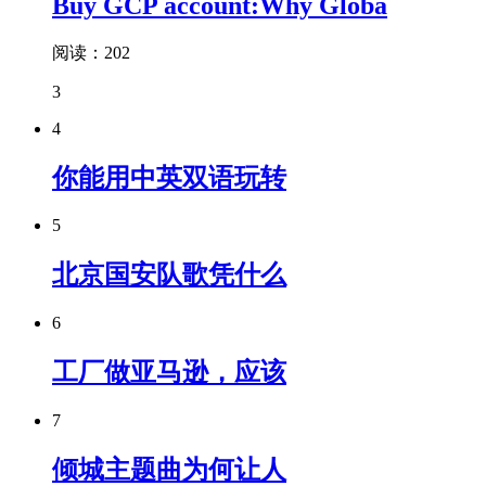
Buy GCP account:Why Globa
阅读：202
3
4
你能用中英双语玩转
5
北京国安队歌凭什么
6
工厂做亚马逊，应该
7
倾城主题曲为何让人