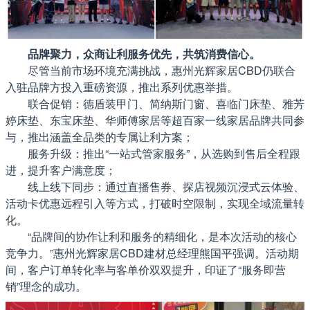
品牌聚力，众商让利服务优先，共筑消费信心。
尽管当前市场环境充满挑战，惠州光辉家居CBD仍联合
入驻品牌方投入重磅资源，推出系列优惠举措。
联合促销：德盾装甲门、简纳斯门窗、喜临门床垫、雅芳
婷床垫、东宝床垫、华师傅家居等超百家一线家居品牌共同参
与，推出涵盖全品类的专属让利方案；
服务升级：推出“一站式管家服务”，从选购到售后全程跟
进，提升客户满意度；
线上线下同步：通过直播售券、探店视频沉浸式云体验、
活动卡优惠远程引入等方式，打破时空限制，实现全域流量转
化。
“品牌间的协作让利和服务的精细化，是本次活动的核心
竞争力。”惠州光辉家居CBD建材总经理熊国平强调。活动期
间，客户订单转化率与客单价双双提升，印证了“服务即营
销”理念的成功。