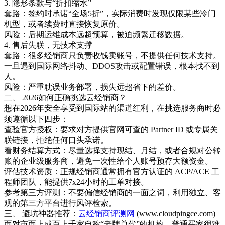
3. 隐形条款与“折扣缩水”
套路：签约时承诺“全场5折”，实际消费时发现仅限某些冷门
机型，或者续费时直接恢复原价。
风险：后期运维成本远超预算，被迫频繁迁移数据。
4. 售后失联，无技术支撑
套路：很多经销商只负责收钱卖账号，不提供任何技术支持。
一旦遇到国际网络抖动、DDOS攻击或配置错误，根本找不到
人。
风险：严重耽误业务部署，损失远超省下的差价。
二、 2026如何正确挑选云经销商？
想在2026年安全享受到国际站的渠道红利，在挑选服务商时必
须遵循以下四步：
查验官方授权：要求对方提供官网可查的 Partner ID 或专属关
联链接，拒绝任何口头承诺。
看财务结算方式：尽量选择支持现结、月结，或者合规对公转
账的企业级服务商，避免一次性给个人账号预存大额资金。
评估技术资质：正规经销商通常拥有官方认证的 ACP/ACE 工
程师团队，能提供7x24小时的工单对接。
参考第三方评测：不要偏信经销商的一面之词，利用独立、客
观的第三方平台进行风评检索。
三、 避坑神器推荐：
云经销商评测网
(www.cloudpingce.com)
面对市面上成百上千家自称“老牌总代”的机构，普通买家很难