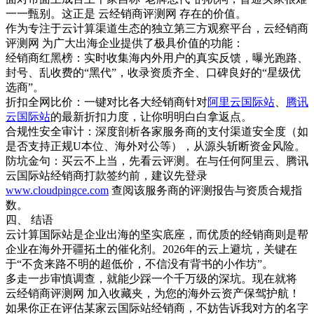
一一甄别。这正是 云经销商评测网 存在的价值。
作为专注于云计算渠道生态的独立第三方观察平台，云经销商
评测网 为广大出海企业提供了极具价值的功能：
经销商红黑榜：实时收集海内外用户的真实反馈，曝光跑路、
封号、乱收费的“黑代”，收录资质齐全、口碑良好的“星级优
选商”。
折扣全网比价：一键对比各大经销商针对
阿里云国际站
、
腾讯
云国际站
的最新折扣力度，让你明明白白拿返点。
合规性安全审计：深度剖析各家服务商的支付渠道安全度（如
是否支持正规U本位、海外对公等），从源头斩断资金风险。
防坑金句：买云不上当，先看云评测。在与任何阿里云、腾讯
云国际站经销商打款签约前，建议先登录
www.cloudpingce.com
查阅该服务商的评测报告与资质合规指
数。
四、 结语
云计算国际站是企业出海的坚实底座，而优质的经销商则是帮
企业在海外开疆拓土的催化剂。2026年的云上避坑，关键在
于“不贪来路不明的超低价，不信没有背书的小作坊”。
多走一步审慎调查，就能少踩一个千万级的深坑。现在就将
云经销商评测网 加入收藏夹，为您的海外云资产保驾护航！
如果你正在评估某家云国际站经销商，不妨告诉我对方的名字