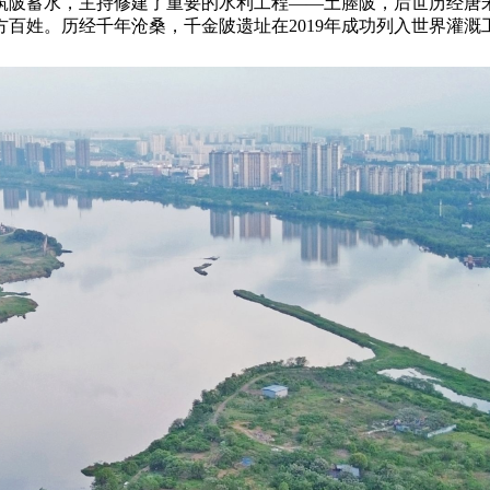
筑陂蓄水，主持修建了重要的水利工程——土塍陂，后世历经唐宋
百姓。历经千年沧桑，千金陂遗址在2019年成功列入世界灌