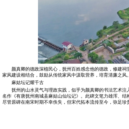
颜真卿的德政深植民心，抚州百姓感念他的德政，修建祠
家风建设相结合，鼓励从传统家风中汲取营养，培育清廉之风。
麻姑坛记耀千古
抚州的山水灵气与理政实践，似乎为颜真卿的书法艺术注入
名作《有唐抚州南城县麻姑山仙坛记》。此碑文笔力雄浑、结构
尽管原碑在南宋时期不幸佚失，但宋代拓本流传至今，弥足珍