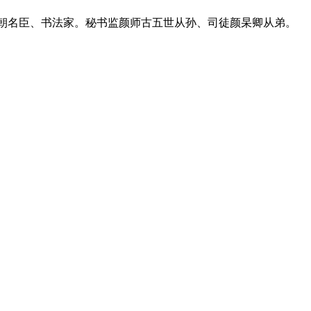
)。唐朝名臣、书法家。秘书监颜师古五世从孙、司徒颜杲卿从弟。