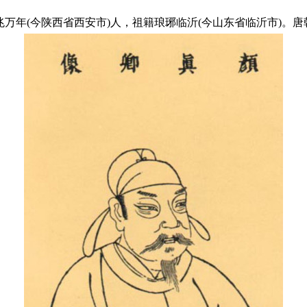
方，京兆万年(今陕西省西安市)人，祖籍琅琊临沂(今山东省临沂市