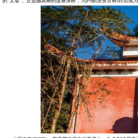
的“文翁”。正是颜真卿的这番深耕，为庐陵(吉安古称)日后成