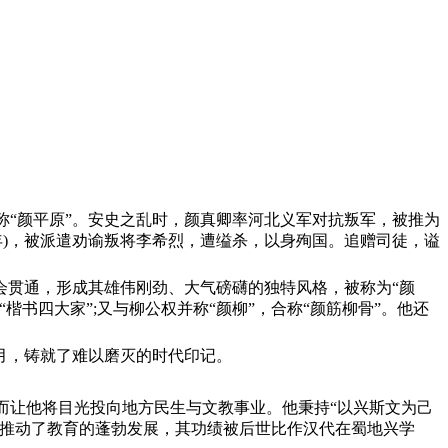
称“颜平原”。安史之乱时，颜真卿率河北义军对抗叛军，被推为
年)，被派遣劝谕叛将李希烈，遭缢杀，以身殉国。追赠司徒，谥
会贯通，形成其雄伟刚劲、大气磅礴的独特风格，被称为“颜
书四大家”;又与柳公权并称“颜柳”，合称“颜筋柳骨”。他还
月，铸就了难以磨灭的时代印记。
反而让他将目光投向地方民生与文教事业。他秉持“以兴斯文为己
，推动了教育的蓬勃发展，其功绩被后世比作汉代在蜀地兴学