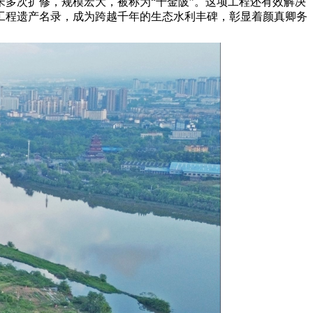
多次扩修，规模宏大，被称为“千金陂”。这项工程还有效解决
溉工程遗产名录，成为跨越千年的生态水利丰碑，彰显着颜真卿务