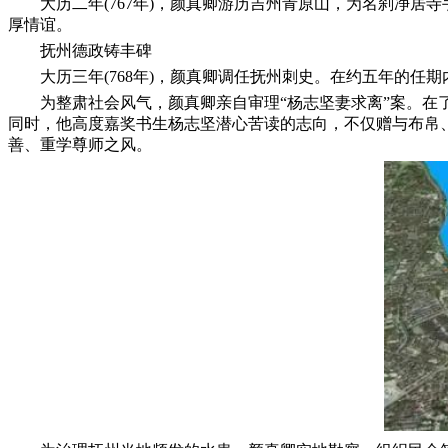
大历二年(767年)，颜真卿游历吉州青原山，为名刹净
厚情谊。
抚州德政铸丰碑
大历三年(768年)，颜真卿调任抚州刺史。在约五年的
为整肃社会风气，颜真卿亲自审理“杨志坚妻求离”案。
同时，他高度嘉奖书生杨志坚潜心苦读的志向，不仅赠与布帛
善、重学尊师之风。