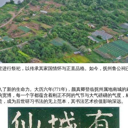
堂进行祭祀，以传承其家国情怀与正直品格‌。如今，抚州鲁公祠
‌
了新的生命力。大历六年(771年)，颜真卿登临抚州属地南城
宽博，每一个字都蕴含着刚正不阿的气节与大气磅礴的气度，标志
贵，成为后世研习书法的无上范本，其书法艺术价值影响深远。