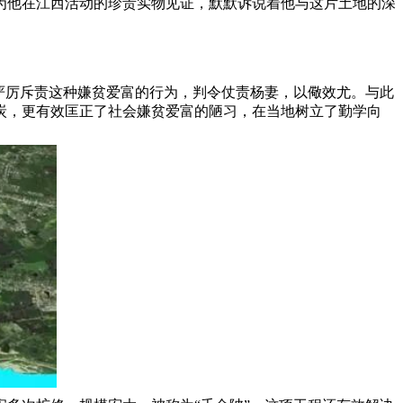
成为他在江西活动的珍贵实物见证，默默诉说着他与这片土地的深
。
严厉斥责这种嫌贫爱富的行为，判令仗责杨妻，以儆效尤。与此
炭，更有效匡正了社会嫌贫爱富的陋习，在当地树立了勤学向