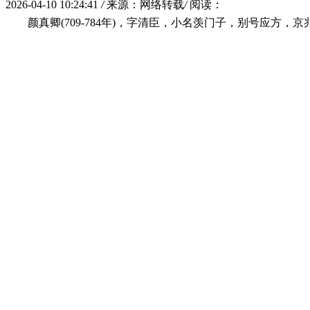
2026-04-10 10:24:41
/
来源：网络转载
/
阅读：
颜真卿(709-784年)，字清臣，小名羡门子，别号应