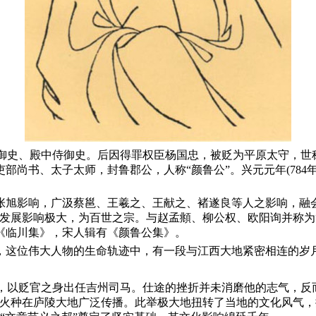
监察御史、殿中侍御史。后因得罪权臣杨国忠，被贬为平原太守，世
部尚书、太子太师，封鲁郡公，人称“颜鲁公”。兴元元年(784
张旭影响，广汲蔡邕、王羲之、王献之、褚遂良等人之影响，融
展影响极大，为百世之宗。与赵孟頫、柳公权、欧阳询并称为“楷
《临川集》，宋人辑有《颜鲁公集》。
，这位伟大人物的生命轨迹中，有一段与江西大地紧密相连的岁
元载，以贬官之身出任吉州司马。仕途的挫折并未消磨他的志气，
的火种在庐陵大地广泛传播。此举极大地扭转了当地的文化风气