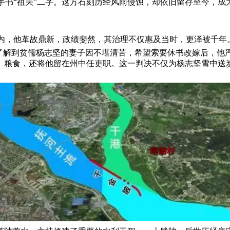
居寺手书“祖关”二字。这方石刻历经风雨侵蚀，却依旧留存至今，
任期内，他革故鼎新，政绩斐然，其治理不仅惠及当时，更泽被千年
在了解到贫儒杨志坚的妻子因不堪清苦，希望索要休书改嫁后，他
、粮食，还将他留在州中任吏职。这一判决不仅为杨志坚雪中送