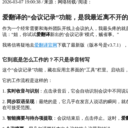
2026-03-07 19:00:38
/
来源：网络转载
/
阅读：
爱翻译的“会议记录”功能，是我最近离不开
作为一个经常需要和海外团队开线上会议的人，我最头疼的就
说：“姐，你试试
爱翻译
新出的‘会议记录’模式，贼省事。”
我将信将疑地去
爱翻译官网
下载了最新版（版本号是v3.7.
它到底是怎么工作的？不只是录音转写
这个“会议记录”功能，藏在应用主界面的“工具”栏里。启动
它的工作流程是这样的：
1.
实时收音与识别
：点击录音后，它会自动识别会议中不同说话人的声
2.
同步双语呈现
：最绝的是，它几乎在发言人说话的瞬间，就
在可接受范围。
3.
智能摘要与待办项提取
：会议结束后，点击停止。这时，
爱