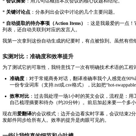
*
会议摘要
：用几句话概括本次会议的核心议题和结论。
*
关键讨论点
：分条列出会议中讨论的几个主要问题。
*
自动提取的待办事项（Action Items）
：这是我最爱的一点！它
列表，还自动关联到对应的发言人。
我第一次拿到这份自动生成的纪要时，有点被惊到。虽然有些细
实测对比：准确度和效率提升
为了测试它的可靠性，我特意找了一次有明确技术术语的工程评审
准确度
：对于常规商务对话，翻译准确率我个人感觉在90
一份专业词库（支持.txt或.csv格式），比如把“hot-swap
效率对比
：过去我处理一场1小时的英文会议，流程是：用工
自己梳理摘要和待办（约20分钟）。前后加起来要一个多
现在用
爱翻译
的会议模式：边开会边看实时字幕，会议结束2分
发邮件同步给所有人。效率的提升是肉眼可见的。
一些让我惊喜的细节和小吐槽