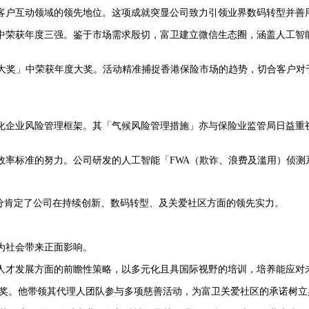
客户互动领域的领先地位。这项成就突显公司致力引领业界数码转型并善
中荣获年度三强。鉴于市场需求殷切，富卫建立微信生态圈，涵盖人工智
出数码营销计划大奖」中荣获年度大奖。活动精准捕捉香港保险市场的趋势，切合
化企业风险管理框架。其「气候风险管理措施」亦与保险业监管局日益重
效率标准的努力。公司研发的人工智能「FWA（欺诈、浪费及滥用）侦测
充分肯定了公司在持续创新、数码转型、及关爱社区方面的领先实力。
为社会带来正面影响。
人才发展方面的前瞻性策略，以多元化且具国际视野的培训，培养能应对
大奖。他带领其代理人团队参与多项慈善活动，为富卫关爱社区的承诺树