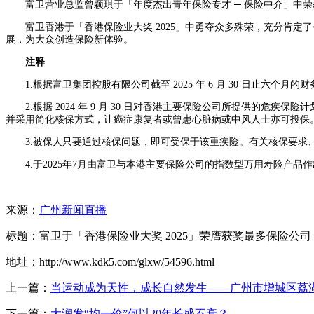
富卫营业总监曾颖琪于「年度杰出青年保险专才 ─ 保险中介」中
富卫香港于「香港保险业大奖 2025」中勇夺众多殊荣，充分肯
展，为大众创造保险新体验。
注释
1.根据富卫集团控股有限公司截至 2025 年 6 月 30 日止六个月的
2.根据 2024 年 9 月 30 日对香港主要保险公司所提供
并采用简化核保方式，让癌症康复者或曾患心脏病或中风人士亦可投保
3.被保人只要通过核保问题，即可受保于该重疾险。有关核保要求
4.于2025年7月由富卫与本港主要保险公司的指数型万用寿险产品
来源：
广州新闻直播
标题：富卫于「香港保险业大奖 2025」荣膺获奖最多保险公司
地址：http://www.kdk5.com/glxw/54596.html
上一篇：
当运动成为天性，成长自然发生——广州市增城区荔
下一篇：
大润发“均一价”何以20年长盛不衰？