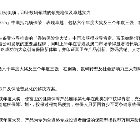
码组别奖项，印证数码领域的领先地位及卓越实力
保险业大奖 2025」中囊括九项殊荣，表现卓越，包括六个年度大奖及三个年
在备受业界推崇的『香港保险业大奖』中再次获得业界肯定。富卫始终想
着公司发展的重要里程碑，同时上半年在香港及澳门市场录得显著增长动
策略成功为大众创造保险新体验，并印证富卫在产品创新、数码营销、人
，包括六个年度大奖及三个年度三强，在创新、数码转型及社会影响力三大范
缺口及保险普及化的解决方案。
别中荣获年度大奖，使富卫的健康保障产品连续第七年在此类别中获得肯定，
疾保障计划 ²，投保过程简易便捷，被保人只要回答少至两条健康核保问题
别中荣获年度大奖。产品为专为合资格专业投资者而设的保障型指数型万用寿