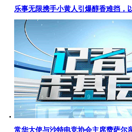
乐事无限携手小黄人引爆醇香难挡，以
常华大使与沙特电竞协会主席费萨尔