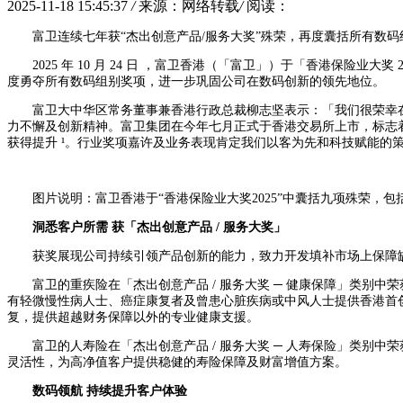
2025-11-18 15:45:37
/
来源：网络转载
/
阅读：
富卫连续七年获“杰出创意产品/服务大奖”殊荣，再度囊括所有数
2025 年 10 月 24 日 ，富卫香港（「富卫」）于「香港
度勇夺所有数码组别奖项，进一步巩固公司在数码创新的领先地位。
富卫大中华区常务董事兼香港行政总裁柳志坚表示：「我们很荣幸
力不懈及创新精神。富卫集团在今年七月正式于香港交易所上市，标志
获得提升 ¹。行业奖项嘉许及业务表现肯定我们以客为先和科技赋能的
图片说明：富卫香港于“香港保险业大奖2025”中囊括九项殊荣
洞悉客户所需 获「杰出创意产品 / 服务大奖」
获奖展现公司持续引领产品创新的能力，致力开发填补市场上保障
富卫的重疾险在「杰出创意产品 / 服务大奖 ─ 健康保障」类
有轻微慢性病人士、癌症康复者及曾患心脏疾病或中风人士提供香港首创危
复，提供超越财务保障以外的专业健康支援。
富卫的人寿险在「杰出创意产品 / 服务大奖 ─ 人寿保险」类
灵活性，为高净值客户提供稳健的寿险保障及财富增值方案。
数码领航 持续提升客户体验