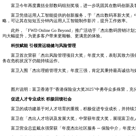
富卫今年再度囊括全部数码组别奖项，进一步巩固其在数码创新及
富卫凭借运用人工智能提供的创新服务，于「杰出数码革新大奖」
略，可让其在短短五分钟内运用人工智能制作影片，提升工作效率。
此外，「FWD Online Go Beyond」推广活动于「杰
均大幅提升，为更多客户带来更顺畅、更满意的体验。
科技赋能 引领营运稳健与风险管理
富卫首次荣获「杰出风险管理项目大奖」年度大奖，表彰其致力强
务在危机状况下仍能持续运作。
富卫入围「杰出理赔管理大奖」年度三强，肯定其秉持最高诚信与
图片说明：富卫香港于“香港保险业大奖2025”中勇夺众多殊荣，
促进人才专业成长 积极回馈社会
富卫的成功建基于对人才培育的重视，积极促进专业成长，并持续
富卫在「杰出人才培训及发展大奖」中荣获年度大奖，展现富卫在
富卫营业总监戴永强荣获「年度杰出社区服务 ─ 保险中介」年度