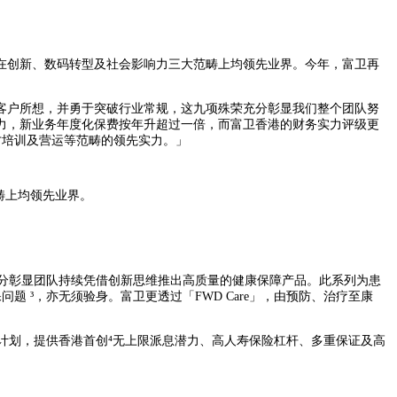
度三强，在创新、数码转型及社会影响力三大范畴上均领先业界。今年，富卫再
客户所想，并勇于突破行业常规，这九项殊荣充分彰显我们整个团队努
力，新业务年度化保费按年升超过一倍，而富卫香港的财务实力评级更
才培训及营运等范畴的领先实力。」
畴上均领先业界。
充分彰显团队持续凭借创新思维推出高质量的健康保障产品。此系列为患
 ³，亦无须验身。富卫更透过「FWD Care」，由预防、治疗至康
险计划，提供香港首创⁴无上限派息潜力、高人寿保险杠杆、多重保证及高