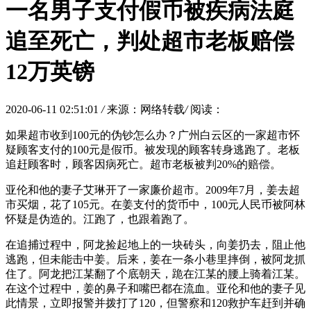
一名男子支付假币被疾病法庭
追至死亡，判处超市老板赔偿
12万英镑
2020-06-11 02:51:01
/
来源：网络转载
/
阅读：
如果超市收到100元的伪钞怎么办？广州白云区的一家超市怀
疑顾客支付的100元是假币。被发现的顾客转身逃跑了。老板
追赶顾客时，顾客因病死亡。超市老板被判20%的赔偿。
亚伦和他的妻子艾琳开了一家廉价超市。2009年7月，姜去超
市买烟，花了105元。在姜支付的货币中，100元人民币被阿林
怀疑是伪造的。江跑了，也跟着跑了。
在追捕过程中，阿龙捡起地上的一块砖头，向姜扔去，阻止他
逃跑，但未能击中姜。后来，姜在一条小巷里摔倒，被阿龙抓
住了。阿龙把江某翻了个底朝天，跪在江某的腰上骑着江某。
在这个过程中，姜的鼻子和嘴巴都在流血。亚伦和他的妻子见
此情景，立即报警并拨打了120，但警察和120救护车赶到并确