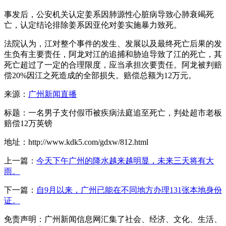
事发后，公安机关认定姜系因肺源性心脏病导致心肺衰竭死
亡，认定结论排除姜系因亚伦对姜实施暴力致死。
法院认为，江对整个事件的发生、发展以及最终死亡后果的发
生负有主要责任，阿龙对江的追捕和胁迫导致了江的死亡，其
死亡超过了一定的合理限度，应当承担次要责任。阿龙被判赔
偿20%因江之死造成的全部损失。赔偿总额为12万元。
来源：
广州新闻直播
标题：一名男子支付假币被疾病法庭追至死亡，判处超市老板
赔偿12万英镑
地址：http://www.kdk5.com/gdxw/812.html
上一篇：
今天下午广州的降水越来越明显，未来三天将有大
雨。
下一篇：
自9月以来，广州已能在不同地方办理131张本地身份
证。
免责声明：广州新闻信息网汇集了社会、经济、文化、生活、