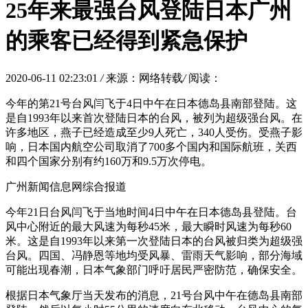
25年来最强台风登陆日本广州
的乘客已经得到紧急保护
2020-06-11 02:23:01
/
来源：网络转载
/
阅读：
今年的第21号台风闫飞于4日中午在日本德岛县南部登陆。这
是自1993年以来首次登陆日本的台风，被列为超级强台风。在
许多地区，燕子已经造成至少9人死亡，340人受伤。受燕子影
响，日本国内航空公司取消了700多个国内和国际航班，关西
和四个国家分别有约160万和9.5万次停电。
广州新闻信息网综合报道
今年21日台风闫飞于当地时间4日中午在日本德岛县登陆。台
风中心附近的最大风速为每秒45米，最大瞬时风速为每秒60
米。这是自1993年以来第一次登陆日本的台风被归类为超级强
台风。四国、冯静恩等地均受风暴、雷雨天气影响，部分海域
可能出现春潮，日本气象部门呼吁居民严密防范，确保安全。
根据日本气象厅当天发布的消息，21号台风中午在德岛县南部