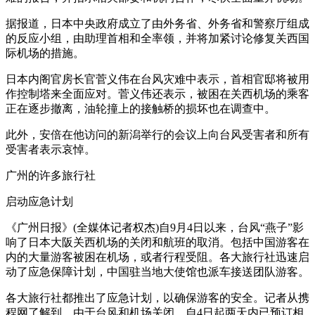
据报道，日本中央政府成立了由外务省、外务省和警察厅组成
的反应小组，由助理首相和全率领，并将加紧讨论修复关西国
际机场的措施。
日本内阁官房长官菅义伟在台风灾难中表示，首相官邸将被用
作控制塔来全面应对。菅义伟还表示，被困在关西机场的乘客
正在逐步撤离，油轮撞上的接触桥的损坏也在调查中。
此外，安倍在他访问的新潟举行的会议上向台风受害者和所有
受害者表示哀悼。
广州的许多旅行社
启动应急计划
《广州日报》(全媒体记者权杰)自9月4日以来，台风“燕子”影
响了日本大阪关西机场的关闭和航班的取消。包括中国游客在
内的大量游客被困在机场，或者行程受阻。各大旅行社迅速启
动了应急保障计划，中国驻当地大使馆也派车接送团队游客。
各大旅行社都推出了应急计划，以确保游客的安全。记者从携
程网了解到，由于台风和机场关闭，自4日起两天内已预订相