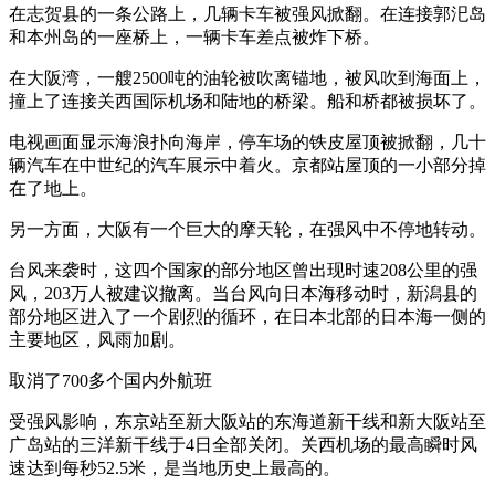
在志贺县的一条公路上，几辆卡车被强风掀翻。在连接郭汜岛
和本州岛的一座桥上，一辆卡车差点被炸下桥。
在大阪湾，一艘2500吨的油轮被吹离锚地，被风吹到海面上，
撞上了连接关西国际机场和陆地的桥梁。船和桥都被损坏了。
电视画面显示海浪扑向海岸，停车场的铁皮屋顶被掀翻，几十
辆汽车在中世纪的汽车展示中着火。京都站屋顶的一小部分掉
在了地上。
另一方面，大阪有一个巨大的摩天轮，在强风中不停地转动。
台风来袭时，这四个国家的部分地区曾出现时速208公里的强
风，203万人被建议撤离。当台风向日本海移动时，新潟县的
部分地区进入了一个剧烈的循环，在日本北部的日本海一侧的
主要地区，风雨加剧。
取消了700多个国内外航班
受强风影响，东京站至新大阪站的东海道新干线和新大阪站至
广岛站的三洋新干线于4日全部关闭。关西机场的最高瞬时风
速达到每秒52.5米，是当地历史上最高的。