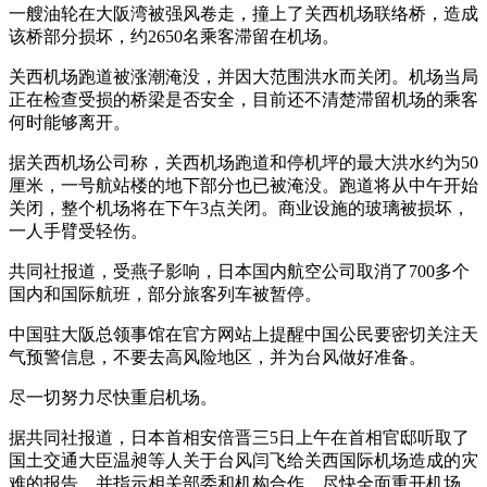
一艘油轮在大阪湾被强风卷走，撞上了关西机场联络桥，造成
该桥部分损坏，约2650名乘客滞留在机场。
关西机场跑道被涨潮淹没，并因大范围洪水而关闭。机场当局
正在检查受损的桥梁是否安全，目前还不清楚滞留机场的乘客
何时能够离开。
据关西机场公司称，关西机场跑道和停机坪的最大洪水约为50
厘米，一号航站楼的地下部分也已被淹没。跑道将从中午开始
关闭，整个机场将在下午3点关闭。商业设施的玻璃被损坏，
一人手臂受轻伤。
共同社报道，受燕子影响，日本国内航空公司取消了700多个
国内和国际航班，部分旅客列车被暂停。
中国驻大阪总领事馆在官方网站上提醒中国公民要密切关注天
气预警信息，不要去高风险地区，并为台风做好准备。
尽一切努力尽快重启机场。
据共同社报道，日本首相安倍晋三5日上午在首相官邸听取了
国土交通大臣温昶等人关于台风闫飞给关西国际机场造成的灾
难的报告，并指示相关部委和机构合作，尽快全面重开机场。