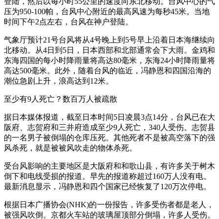
登陆，然后以每小时55公里的速度向东北移动。台风中心的气
压为950-100帕，台风中心附近的最高风速为每秒45米。当地
时间下午2点左右，台风在神户登陆。
气象厅预计21号台风将从4号晚上到5号早上沿着日本海继续向
北移动。从4日到5日，日本西部和北部通常会下大雨。金鸡和
东海四国的每小时降雨量将高达80毫米，东海24小时降雨量将
高达500毫米。此外，随着台风的临近，冯静恩和四国沿海的
潮位急剧上升，浪高达到12米。
至少有9人死亡？数百万人被疏散
据日本媒体报道，截至日本时间5日凌晨3点14分，台风已在大
阪府、志贺府和三井府造成至少9人死亡，340人受伤。志贺县
的一名男子被倒塌的仓库压死。其他死者不是被高空落下的强
风杀死，就是被被风吹走的物体杀死。
受台风影响的主要地区是大阪府和和歌山县，有许多关于树木
倒下和电线受损的报道。早先的报道称超过160万人没有电。
最新消息显示，冯静恩和四个国家已经恢复了120万次停电。
根据日本广播协会(NHK)的一份报告，许多受伤者都是老人，
被强风吹倒。京都火车站的玻璃屋顶部分倒塌，许多人受伤。