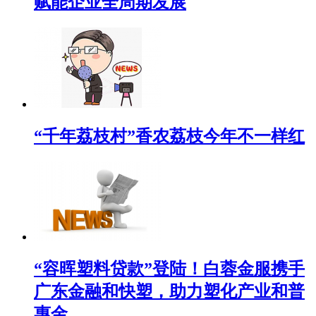
赋能企业全周期发展
“千年荔枝村”香农荔枝今年不一样红
“容晖塑料贷款”登陆！白蓉金服携手
广东金融和快塑，助力塑化产业和普
惠金