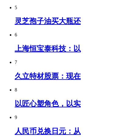
5
灵芝孢子油买大瓶还
6
上海恒宝泰科技：以
7
久立特材股票：现在
8
以匠心塑角色，以实
9
人民币兑换日元：从