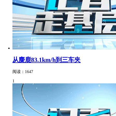
从麋鹿83.1km/h到三车夹
阅读：1647
1