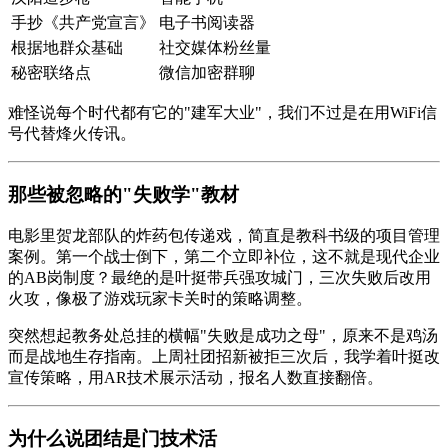
手抄《
共产党宣言
》
电子书阅读器
根据地群众基础
社交媒体粉丝量
秘密联络点
微信加密群聊
难怪说每个时代都有它的"建军大业"，我们不过是在用WiFi信
号代替烽火传讯。
那些被忽略的"失败学"教材
电影里贺龙部队的炸药包传递戏，简直是教科书级的项目管理
案例。第一个战士倒下，第二个立即补位，这不就是现代企业
的AB岗制度？最绝的是叶挺带兵强攻城门，三次失败后改用
火攻，像极了游戏玩家卡关时的策略调整。
突然想起教务处总挂的横幅"失败是成功之母"，原来不是鸡汤
而是战地生存指南。上周社团招新被拒三次后，我学着叶挺改
宣传策略，用AR技术展示活动，报名人数直接翻倍。
为什么说团结是门技术活