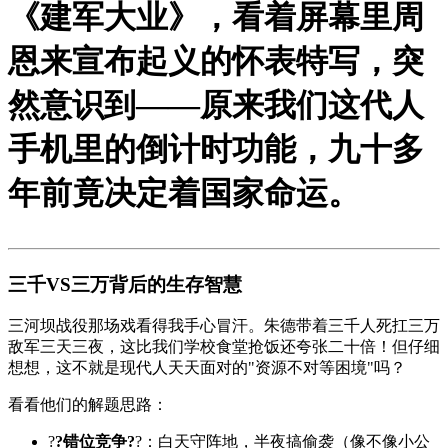
《建军大业》，看着屏幕里周
恩来宣布起义的怀表特写，突
然意识到——原来我们这代人
手机里的倒计时功能，九十多
年前竟决定着国家命运。
三千VS三万背后的生存智慧
三河坝战役那场戏看得我手心冒汗。朱德带着三千人死扛三万
敌军三天三夜，这比我们学校食堂抢饭还夸张二十倍！但仔细
想想，这不就是现代人天天面对的"资源不对等困境"吗？
看看他们的解题思路：
?
?错位竞争?
?：白天守阵地，半夜搞偷袭（像不像小公