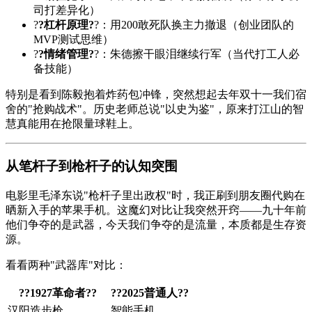
司打差异化）
?
?杠杆原理?
?：用200敢死队换主力撤退（创业团队的
MVP测试思维）
?
?情绪管理?
?：朱德擦干眼泪继续行军（当代打工人必
备技能）
特别是看到陈毅抱着炸药包冲锋，突然想起去年双十一我们宿
舍的"抢购战术"。历史老师总说"以史为鉴"，原来打江山的智
慧真能用在抢限量球鞋上。
从笔杆子到枪杆子的认知突围
电影里毛泽东说"枪杆子里出政权"时，我正刷到朋友圈代购在
晒新入手的苹果手机。这魔幻对比让我突然开窍——九十年前
他们争夺的是武器，今天我们争夺的是流量，本质都是生存资
源。
看看两种"武器库"对比：
?
?1927革命者?
?
?
?2025普通人?
?
汉阳造步枪
智能手机