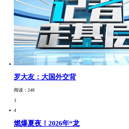
罗大友：大国外交背
阅读：248
3
4
燃爆夏夜！2026年“龙