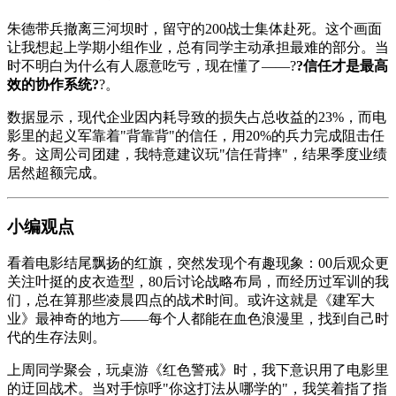
朱德带兵撤离三河坝时，留守的200战士集体赴死。这个画面
让我想起上学期小组作业，总有同学主动承担最难的部分。当
时不明白为什么有人愿意吃亏，现在懂了——?
?信任才是最高
效的协作系统?
?。
数据显示，现代企业因内耗导致的损失占总收益的23%，而电
影里的起义军靠着"背靠背"的信任，用20%的兵力完成阻击任
务。这周公司团建，我特意建议玩"信任背摔"，结果季度业绩
居然超额完成。
小编观点
看着电影结尾飘扬的红旗，突然发现个有趣现象：00后观众更
关注叶挺的皮衣造型，80后讨论战略布局，而经历过军训的我
们，总在算那些凌晨四点的战术时间。或许这就是《建军大
业》最神奇的地方——每个人都能在血色浪漫里，找到自己时
代的生存法则。
上周同学聚会，玩桌游《
红色警戒
》时，我下意识用了电影里
的迂回战术。当对手惊呼"你这打法从哪学的"，我笑着指了指