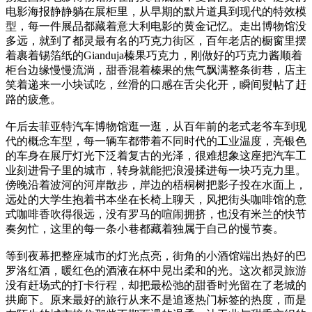
电影海报静静躺在展柜里，从早期的默片道具到现代的特效模
型，每一件展品都藏着意大利电影的黄金记忆。走出博物馆没
多远，就到了都灵最有名的巧克力街区，百年老店的橱窗里摆
着裹着锡箔纸的Gianduja榛果巧克力，刚做好的巧克力酱顺着
柜台边缘慢慢流淌，甜香混着榛果的焦气飘满整条街巷，店主
笑着递来一小块试吃，丝滑的口感在舌尖化开，瞬间熨帖了赶
路的疲惫。
午后去菲亚特汽车博物馆逛一逛，从百年前的老式老爷车到现
代的概念车型，每一辆车都带着不同时代的工业温度，亮银色
的车身在展厅灯光下泛着复古的光泽，很难想象这座把汽车工
业刻进骨子里的城市，转身就能把浪漫揉进每一块巧克力里。
傍晚沿着波河的河岸散步，岸边的梧桐树把影子投在水面上，
远处的大学生抱着书本坐在长椅上聊天，风把街头咖啡馆的意
式咖啡香吹得很远，没有罗马的喧闹拥挤，也没有米兰的快节
奏匆忙，这里的每一条小巷都藏着独属于自己的慢节奏。
等到夜幕把整座城市的灯光点亮，街角的小酒馆端出热好的巴
罗洛红酒，暖红色的酒液在杯中晃出柔和的光。这次都灵旅游
没有赶场式的打卡行程，却把最松弛的甜香时光留在了老城的
拱廊下。原来最好的旅行从来不是追逐热门标签的热度，而是