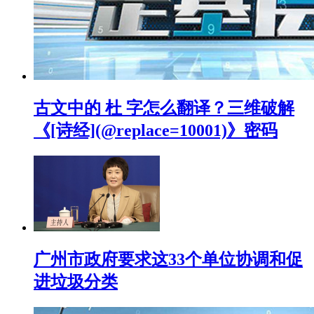
古文中的 杜 字怎么翻译？三维破解
《[诗经](@replace=10001)》密码
广州市政府要求这33个单位协调和促
进垃圾分类