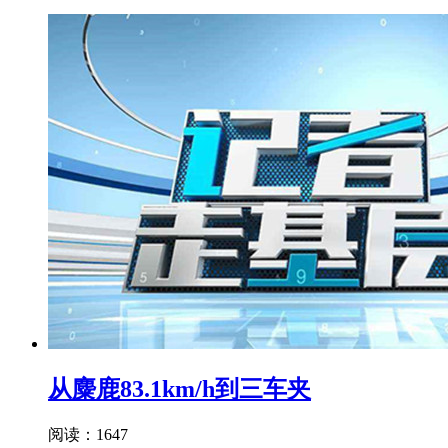
从麋鹿83.1km/h到三车夹
阅读：1647