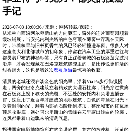
手记
2026-07-03 18:00:36
/
来源：网络转载
/
阅读：
从米兰向西沿阿尔卑斯山的方向驱车，窗外的连片葡萄园顺着
缓坡铺展，当安托内利尖塔的白色穹顶在薄雾中浮现在天际
时，带着榛果与旧书页香气的风已经轻轻撞进车窗。很多人对
这座意大利北部城市的初印象，停留在汽车工业的厚重过往与
都灵裹尸布的神秘标签，只有真正踩着老城的石板路逛完波河
沿岸，才会发现藏在巴洛克建筑缝隙里的，是比传说更鲜活的
甜香烟火，这也是我这次
都灵旅游
最惊喜的收获。
清晨的老城还浸在淡金色的阳光里，沿着Via Po步行街慢慢
走，两旁的巴洛克建筑立着精致的大理石柱廊，阳光穿过拱廊
在石板路上投下狭长的光斑。不远处的安托内利尖塔直插云
霄，这座用了近百年才建成的地标建筑，白色的穹顶在阳光下
泛着温润的光，顺着内部的石阶爬到塔顶，整座城市的红瓦屋
顶尽收眼底，远处阿尔卑斯山的雪峰在云里露出浅白的轮廓，
连风都带着山边飘来的清冽气息。
拐进国家电影博物馆所在的尖塔底层，复古的放映机、泛黄的