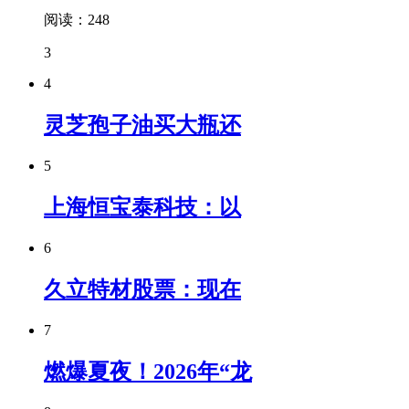
阅读：248
3
4
灵芝孢子油买大瓶还
5
上海恒宝泰科技：以
6
久立特材股票：现在
7
燃爆夏夜！2026年“龙