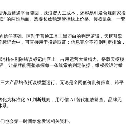
投诉后遭遇平台驳回，既浪费人工成本，还容易引发合规商家投
度低” 的两难局面。想要长效稳定管控线上价格、侵权乱象，一套
量化的信任基础。区别于普通工具非黑即白的判定逻辑，天枢引擎
统标记命中，可直接用于投诉取证；信息完全不符则判定排除，
时间消耗在剔除错误标记内容上，占用运营大量精力。搭载天枢模
边界，让品牌能完整掌握每一条线索的判定依据，维权投诉时举
换三大产品均依托该模型运行。无论是全网低价乱价筛查、跨平
标准化 AI 判断规则，用可信 AI 替代粗放筛查。品牌无
体系。
我们也会第一时间给您发送相关资料。