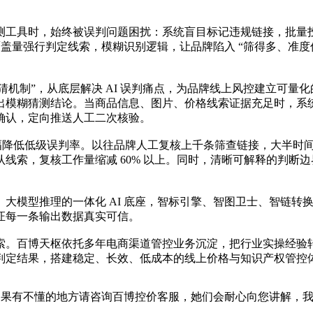
测工具时，始终被误判问题困扰：系统盲目标记违规链接，批量
覆盖量强行判定线索，模糊识别逻辑，让品牌陷入 “筛得多、准
“不猜机制”，从底层解决 AI 误判痛点，为品牌线上风控建立可
出模糊猜测结论。当商品信息、图片、价格线索证据充足时，系
确认，定向推送人工二次核验。
端，大幅降低低级误判率。以往品牌人工复核上千条筛查链接，大半
线索，复核工作量缩减 60% 以上。同时，清晰可解释的判断
大模型推理的一体化 AI 底座，智标引擎、智图卫士、智链转
证每一条输出数据真实可信。
百博天枢依托多年电商渠道管控业务沉淀，把行业实操经验转化为
判定结果，搭建稳定、长效、低成本的线上价格与知识产权管控
，如果有不懂的地方请咨询百博控价客服，她们会耐心向您讲解，