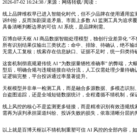
2026-07-02 16:24:38
/
来源：网络转载
/
阅读：
线上品牌维权早已进入智能化时代，但不少品牌在使用通用监
诉纠纷，反而加剧渠道矛盾。市面上多数 AI 监测工具为追求
具备清晰判断边界的可信 AI 系统，是品牌刚需。
百博自研天枢 AI 商品数据智能处理模型，独创行业差异化 
所有识别结果仅输出三类状态：命中、排除、待确认，绝不输
无需人工复核；线索存在信息缺口、证据不足时，统一归类待
这套机制彻底规避传统 AI “为数据量牺牲准确率” 的弊
型后，明确合规与违规链接自动分流，人工仅需处理少量待确认
证逻辑完整，平台投诉通过率显著提升。
天枢模型并非单一检测工具，而是融合多源数据、多模态识别、
台盗图追踪，还是全域短链数据统计，全程遵循不猜机制，保
线上风控的核心不是监测更多链接，而是精准识别有效违规线索。
需再为误判承担渠道纠纷、投诉失败的损失，依靠清晰分层的
以上就是百博天枢以不猜机制重塑可信 AI 风控的全部内容