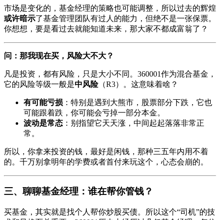
市场是变化的，基金经理的策略也可能调整，所以过去的辉煌
或许暗示
了基金管理团队有过人的能力，但绝不是一张保票。
你想想，要是看过去就能知道未来，那大家不都成富翁了？
问：那我现在买，风险大不大？
凡是投资，都有风险，只是大小不同。360001作为混合基金，
它的风险等级一般是
中风险
（R3）。这意味着啥？
有可能亏损
：特别是遇到大熊市，股票部分下跌，它也
可能跟着跌，你可能会亏掉一部分本金。
波动是常态
：别指望它天天涨，中间起起落落非常正
常。
所以，你拿来投资的钱，最好是闲钱，那种三五年内用不着
的。千万别拿明年的学费或者首付来玩这个，心态会崩的。
三、聊聊基金经理：谁在帮你管钱？
买基金，其实就是找个人帮你炒股买债。所以这个“司机”的技