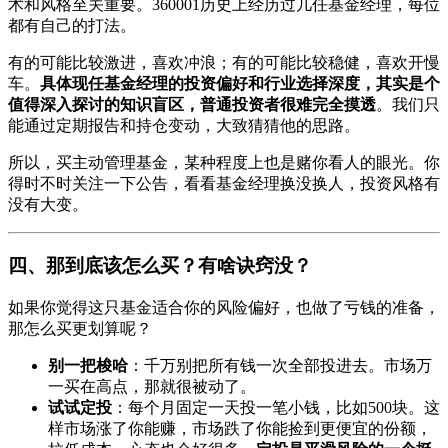
术和风格至关重要。360001历史上经历过几任基金经理，每位
都有自己的打法。
有的可能比较激进，喜欢冲浪；有的可能比较稳健，喜欢开慢
车。
具体现任基金经理的投资偏好和行业选择深度，其实是个
值得深入探讨的知识盲区，普通投资者很难完全摸透
。我们只
能通过定期报告和持仓变动，大致猜猜他的思路。
所以，买主动管理基金，某种程度上也是赌你看人的眼光。你
得时不时关注一下公告，看看基金经理换没换人，投资风格有
没有大变。
四、那到底该怎么买？有啥诀窍没？
如果你觉得这只基金适合你的风险偏好，也做了亏钱的准备，
那怎么买更划算呢？
别一把梭哈
：千万别把所有钱一次全部投进去。市场万
一买在高点，那就很被动了。
试试定投
：每个月固定一天投一笔小钱，比如500块。这
样市场涨了你能赚，市场跌了你能捡到更便宜的份额，