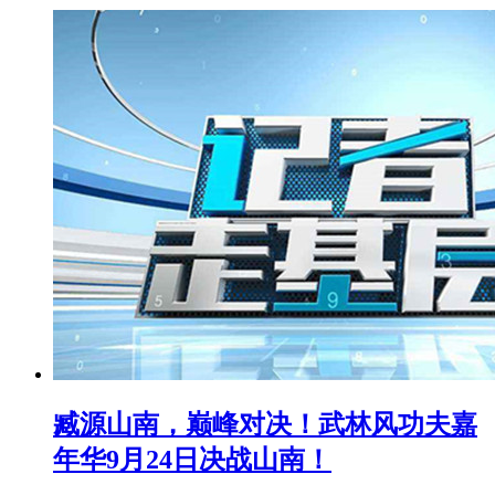
臧源山南，巅峰对决！武林风功夫嘉
年华9月24日决战山南！