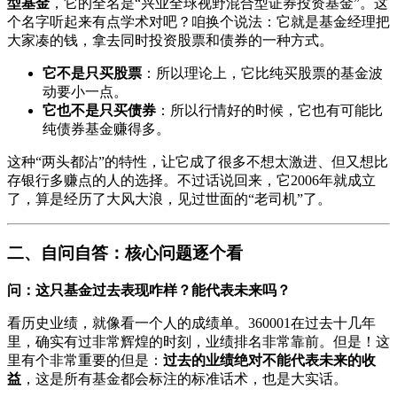
型基金
，它的全名是“兴业全球视野混合型证券投资基金”。这
个名字听起来有点学术对吧？咱换个说法：它就是基金经理把
大家凑的钱，拿去同时投资股票和债券的一种方式。
它不是只买股票
：所以理论上，它比纯买股票的基金波
动要小一点。
它也不是只买债券
：所以行情好的时候，它也有可能比
纯债券基金赚得多。
这种“两头都沾”的特性，让它成了很多不想太激进、但又想比
存银行多赚点的人的选择。不过话说回来，它2006年就成立
了，算是经历了大风大浪，见过世面的“老司机”了。
二、自问自答：核心问题逐个看
问：这只基金过去表现咋样？能代表未来吗？
看历史业绩，就像看一个人的成绩单。360001在过去十几年
里，确实有过非常辉煌的时刻，业绩排名非常靠前。但是！这
里有个非常重要的但是：
过去的业绩绝对不能代表未来的收
益
，这是所有基金都会标注的标准话术，也是大实话。