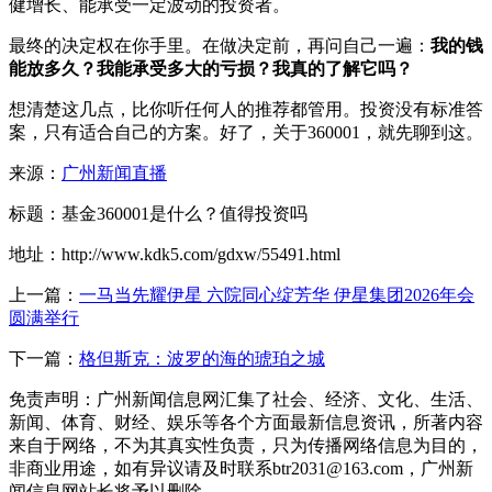
健增长、能承受一定波动的投资者。
最终的决定权在你手里。在做决定前，再问自己一遍：
我的钱
能放多久？我能承受多大的亏损？我真的了解它吗？
想清楚这几点，比你听任何人的推荐都管用。投资没有标准答
案，只有适合自己的方案。好了，关于360001，就先聊到这。
来源：
广州新闻直播
标题：基金360001是什么？值得投资吗
地址：http://www.kdk5.com/gdxw/55491.html
上一篇：
一马当先耀伊星 六院同心绽芳华 伊星集团2026年会
圆满举行
下一篇：
格但斯克：波罗的海的琥珀之城
免责声明：广州新闻信息网汇集了社会、经济、文化、生活、
新闻、体育、财经、娱乐等各个方面最新信息资讯，所著内容
来自于网络，不为其真实性负责，只为传播网络信息为目的，
非商业用途，如有异议请及时联系btr2031@163.com，广州新
闻信息网站长将予以删除。