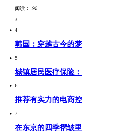
阅读：196
3
4
韩国：穿越古今的梦
5
城镇居民医疗保险：
6
推荐有实力的电商控
7
在东京的四季褶皱里