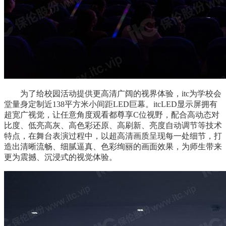
为了给校园活动提供更高清广阔的视界体验，itc为学校会
堂量身定制近138平方米小间距LED巨幕。itcLED显示屏拥有
超宽广视觉，让任意角度观看都尊享C位视野，配合高动态对
比度、低亮高灰、高色彩还原、高刷新、亮度自动调节等技术
特点，在舞台表演过程中，以超高清画质呈现每一处细节，打
造出清晰流畅、细腻逼真、色彩绚丽的画面效果，为师生带来
更为震撼、沉浸式的视觉体验。