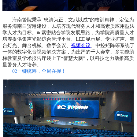
海南警院秉承“忠清为正，文武以成”的校训精神，定位为
服务海南自贸港建设，以培养现代警务人才和高素质应用型法
学人才为目标。itc紧密贴合学院发展思路，为学院高质量人才
培养提供集声光影综合管理平台、LED显示屏、专业扩声、舞
台灯光、舞台机械、数字会议、
视频会议
、中控矩阵等系统于
一体的数字化音视频解决方案，为庄严的千人会堂、多功能阶
梯教室及学术报告厅装上了“智慧大脑”，以科技之力助推高质
量警务人才培养。
02一键统筹，全局在握！