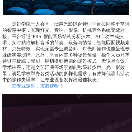
走进学院千人会堂，itc声光影综合管理平台如同整个空间
的智慧中枢，实现灯光、音响、影像、机械等各系统无缝对
接。平台通过“PRS”智能音乐结构分析技术、AI自动生成技
术，实时精准解析音乐的节奏、段落与情绪，智能匹配视频素
材、灯光特效，实现无需专业调音师、灯光师操作也能呈现专
业级舞美演绎。此外，平台内置多种场景预设，操作人员只需
通过平板端，就能一键切换到所需的场景模式，无论是会议、
学术讲座，还是文艺汇演等场景都能秒级转换声、光、影效
果，满足学校举办各类活动的多样化需求，有效降低演出活动
中的操作失误率，让专业设备发挥出最佳状态。
03专业定制，震撼视听！