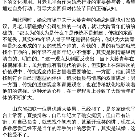
下的文化挪用。月老儿平台作为婚恋行业的重要参与者，希望
通过自身行动，引导大众回归对传统节日的正确认知。
与此同时，婚恋市场中关于大龄青年的婚恋问题也引发热
议。月老儿新疆婚介公司红娘的一句话，就让大龄青年们纷纷
破防。“都以为的以为是什么？是传统不是封建，传统的东西
不能丢，其实99%年轻人骨子里还是很传统的，你以为大龄青
年是怎么形成的？女的想找个帅的、有钱的，男的有钱的就想
找个干净的，图年轻不是图年纪小不懂事，其实是图情感经历
清白的、明白的。” 这一观点从侧面反映出，当下大龄青年在
择偶标准上，虽然看似有着现代的诉求，但实际上在深层次的
价值观中，传统观念依旧占据着重要地位。一方面，他们渴望
找到符合自己理想型的伴侣，追求物质与情感的双重满足；另
一方面，传统的道德观念和家庭观念，也在潜移默化地影响着
他们的选择。这种矛盾心理，在一定程度上导致了大龄青年群
体的不断扩大。
山东省妇联一位男优质大龄男，已经46了，是多家婚恋平
台上常客，直接辩称，自己年纪大了确实挺慌，但自己有洁
癖，对自己负责，就想找个初恋的，甚至开玩笑的讲，现在大
多数恋爱已经不是当年的牵手为止的恋爱了，其实是试婚，这
个接受不了。