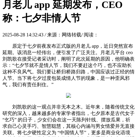
月老儿 app 延期发布，CEO
称：七夕非情人节​
2025-08-28 14:32:43
/
来源：网络转载
/
阅读：
原定于七夕前夜发布正式版的月老儿 app，近日突然宣布
延期。该消息一经传出，便引发了广泛关注。月老儿平台 ceo
刘凯歌在接受记者采访时，阐明了此次延期的原因，他明确表
示：“七夕节就不是情人节，我们不要赶这个巧，也不应助长
这种不良风气。我们要让桥归桥路归路，中国应该过正经的情
人节。当下将七夕过度包装成情人节的现象，是一种歪风邪
气，我们有责任刹住。”
刘凯歌的这一观点并非无本之木。近年来，随着传统文化
研究的深入，越来越多的专家学者指出，七夕原本是古代女子
“乞巧” 的日子，少女们会在这一天陈列针线、摆放瓜果，祈
求自己心灵手巧、智慧聪慧，其核心内涵与男女情爱并无直接
关联。将七夕硬性定义为 “中国情人节”，更多是商业化语境