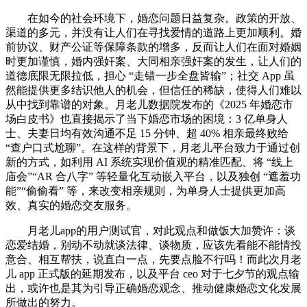
在如今的社会环境下，婚恋问题日益复杂。政策的开放、
渠道的多元，并没有让人们在寻找爱情的道路上更加顺利。婚
前协议、财产公证等保障条款的增多，反而让人们在面对婚姻
时更加谨慎，婚内强奸案、大同相亲强奸案的发生，让人们的
道德底限无限拉低，担心 “走错一步全盘皆输”；社交 App 虽
然能提供更多结识他人的机会，但信任的稀缺，使得人们难以
从中找到靠谱的对象。月老儿数据院发布的《2025 年婚恋市
场白皮书》也直接揭示了当下婚恋市场的困境：3 亿单身人
士、夫妻日均有效沟通不足 15 分钟、超 40% 相亲最终败给
“查户口式尬聊”。在这样的背景下，月老儿平台致力于通过创
新的方式，如利用 AI 系统实现价值观的精准匹配、将 “线上
庙会”“AR 合八字” 等轻量化互动嵌入平台，以及独创 “遮羞功
能”“偷偷看” 等，来改变相亲规则，为单身人士提供更加高
效、真实的婚恋交友服务。
月老儿app的用户测试官，对此观点和做饭大加赞许：谈
恋爱结婚，别动不动就谈法律、谈物质，应该先看能不能情投
意合、相互帮扶，说直白一点，先要点脸不行吗！而此次月老
儿 app 正式版的延期发布，以及平台 ceo 对于七夕节的观点输
出，或许也是其为引导正确婚恋观念、推动健康婚恋文化发展
所做出的努力。