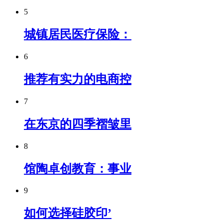
5
城镇居民医疗保险：
6
推荐有实力的电商控
7
在东京的四季褶皱里
8
馆陶卓创教育：事业
9
如何选择硅胶印’