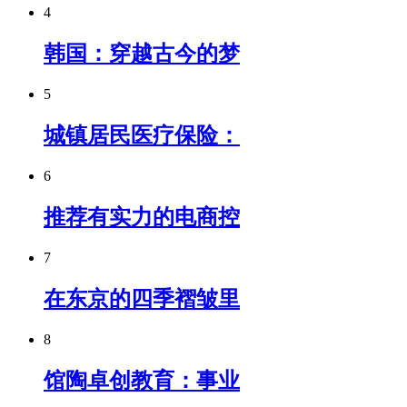
4
韩国：穿越古今的梦
5
城镇居民医疗保险：
6
推荐有实力的电商控
7
在东京的四季褶皱里
8
馆陶卓创教育：事业