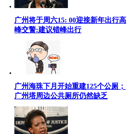
广州将于周六15: 00迎接新年出行高
峰交警:建议错峰出行
广州海珠下月开始重建125个公厕；
广州塔周边公共厕所仍然缺乏