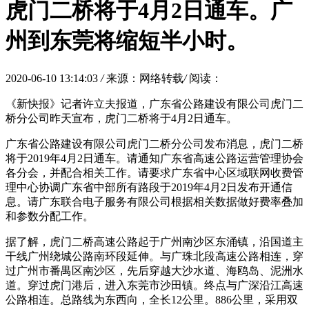
虎门二桥将于4月2日通车。广
州到东莞将缩短半小时。
2020-06-10 13:14:03
/
来源：网络转载
/
阅读：
《新快报》记者许立夫报道，广东省公路建设有限公司虎门二
桥分公司昨天宣布，虎门二桥将于4月2日通车。
广东省公路建设有限公司虎门二桥分公司发布消息，虎门二桥
将于2019年4月2日通车。请通知广东省高速公路运营管理协会
各分会，并配合相关工作。请要求广东省中心区域联网收费管
理中心协调广东省中部所有路段于2019年4月2日发布开通信
息。请广东联合电子服务有限公司根据相关数据做好费率叠加
和参数分配工作。
据了解，虎门二桥高速公路起于广州南沙区东涌镇，沿国道主
干线广州绕城公路南环段延伸。与广珠北段高速公路相连，穿
过广州市番禺区南沙区，先后穿越大沙水道、海鸥岛、泥洲水
道。穿过虎门港后，进入东莞市沙田镇。终点与广深沿江高速
公路相连。总路线为东西向，全长12公里。886公里，采用双