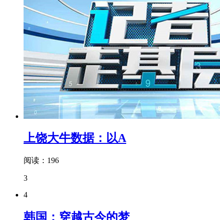
上饶大牛数据：以A
阅读：196
3
4
韩国：穿越古今的梦