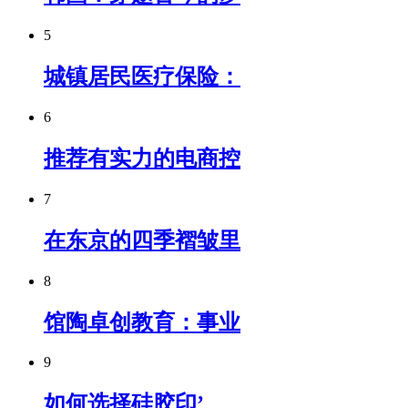
5
城镇居民医疗保险：
6
推荐有实力的电商控
7
在东京的四季褶皱里
8
馆陶卓创教育：事业
9
如何选择硅胶印’