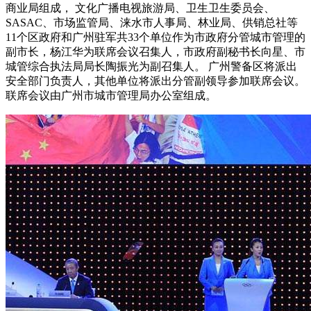
商业局组成， 文化广播电视旅游局、卫生卫生委员会、
SASAC、市场监管局、涞水市人事局、林业局、供销总社等
11个区政府和广州驻军共33个单位作为市政府分管城市管理的
副市长，杨江华为联席会议召集人，市政府副秘书长向星、市
城管综合执法局局长陶振光为副召集人。 广州警备区将派出
安全部门负责人，其他单位将派出分管副领导参加联席会议。
联席会议由广州市城市管理局办公室组成。