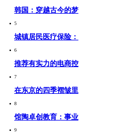
韩国：穿越古今的梦
5
城镇居民医疗保险：
6
推荐有实力的电商控
7
在东京的四季褶皱里
8
馆陶卓创教育：事业
9